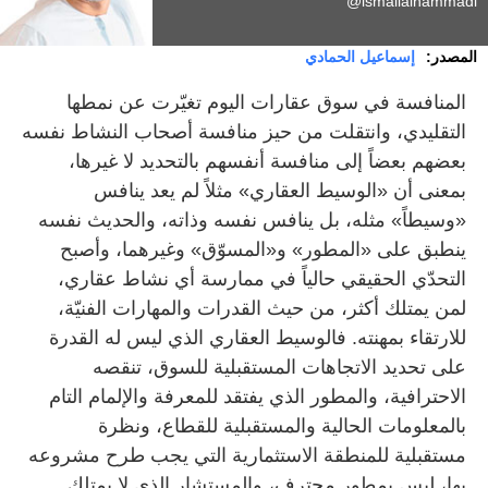
ismailalhammadi@
المصدر:
إسماعيل الحمادي
المنافسة في سوق عقارات اليوم تغيّرت عن نمطها
التقليدي، وانتقلت من حيز منافسة أصحاب النشاط نفسه
بعضهم بعضاً إلى منافسة أنفسهم بالتحديد لا غيرها،
بمعنى أن «الوسيط العقاري» مثلاً لم يعد ينافس
«وسيطاً» مثله، بل ينافس نفسه وذاته، والحديث نفسه
ينطبق على «المطور» و«المسوّق» وغيرهما، وأصبح
التحدّي الحقيقي حالياً في ممارسة أي نشاط عقاري،
لمن يمتلك أكثر، من حيث القدرات والمهارات الفنيّة،
للارتقاء بمهنته. فالوسيط العقاري الذي ليس له القدرة
على تحديد الاتجاهات المستقبلية للسوق، تنقصه
الاحترافية، والمطور الذي يفتقد للمعرفة والإلمام التام
بالمعلومات الحالية والمستقبلية للقطاع، ونظرة
مستقبلية للمنطقة الاستثمارية التي يجب طرح مشروعه
بها، ليس بمطور محترف، والمستشار الذي لا يمتلك