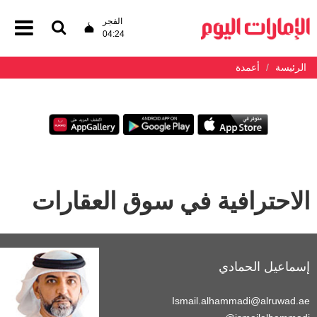
الفجر
04:24
الرئيسة
أعمدة
الاحترافية في سوق العقارات
إسماعيل الحمادي
Ismail.alhammadi@alruwad.ae