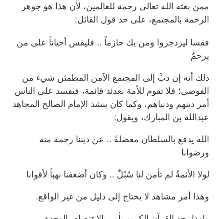
ممن بعثه الله تعالى رحمة للعالمين، لأن هذا هو جوهر
الرحمة بالمجتمع، على حد قول القائل:
فقسا ليزدجروا ومن يك حازماً .. فليقس أحياناً على من
يرحمُ
ذلك أنه إن دبَّ إلى المجتمع الآمن المطمئن شيء من
الفوضى؛ فلا تقوم للأمة بعدئذ قائمة، فيفسد على الناس
أمر دينهم ودنياهم، وكما كان ينشد الإمام الصالح المجاهد
عبدالله بن المبارك، ويقول:
الله يدفع بالسلطان معضلةً .. عن ديننا رحمة منه
ورضوانا
لولا الأئمةُ لم تأمن لنا سُبُلٌ .. وكان أضعفنا نهباً لأقوانا
وهذا أمر مشاهد لا يحتاج إلى دليل من غير الواقع.
ولهذا نجد القرآن الكريم يأمر بالاعتصام بالوحدة