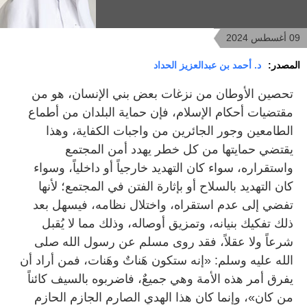
09 أغسطس 2024
المصدر:
د. أحمد بن عبدالعزيز الحداد
تحصين الأوطان من نزغات بعض بني الإنسان، هو من
مقتضيات أحكام الإسلام، فإن حماية البلدان من أطماع
الطامعين وجور الجائرين من واجبات الكفاية، وهذا
يقتضي حمايتها من كل خطر يهدد أمن المجتمع
واستقراره، سواء كان التهديد خارجياً أو داخلياً، وسواء
كان التهديد بالسلاح أو بإثارة الفتن في المجتمع؛ لأنها
تفضي إلى عدم استقراه، واختلال نظامه، فيسهل بعد
ذلك تفكيك بنيانه، وتمزيق أوصاله، وذلك مما لا يُقبل
شرعاً ولا عقلاً، فقد روى مسلم عن رسول الله صلى
الله عليه وسلم: «إنه ستكون هَناتٌ وهَنات، فمن أراد أن
يفرق أمر هذه الأمة وهي جميعٌ، فاضربوه بالسيف كائناً
من كان»، وإنما كان هذا الهدي الصارم الجازم الحازم