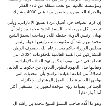
ومؤسسة عالمية، مع نخب منتقاة من قادة الفكر
والخبراء العالميين، وبحضور يزيد على 4000 مشارك.
‏إن كرم الضيافة جزء أصيل من (السنع) الإماراتي، ويأتي
ترحيب كل من صاحب السموّ الشيخ محمد بن زايد آل
نهيان، رئيس الدولة، حفظه الله، وصاحب السموّ الشيخ
محمد بن راشد آل مكتوم، نائب رئيس الدولة رئيس
مجلس الوزراء حاكم دبي، رعاه الله، بضيوف الوطن
المشاركين في القمة العالمية للحكومات 2024، التي
تنطلق في دبي اليوم، ليعكس نهج القيادة الإماراتية،
وتفانيها ببذل الجهود لتطوير التعاون بين حكومات العالم،
انطلاقاً من قناعة القيادة الراسخ بأن التحديات التي
يواجهها العالم تتطلب العمل المشترك، والالتزام
الجماعي بصياغة رؤى موحّدة للعبور إلى مستقبل أكثر
أماناً وازدهاراً.
‏وهو ما أكّده صاحب السموّ الشيخ محمد بن راشد آل