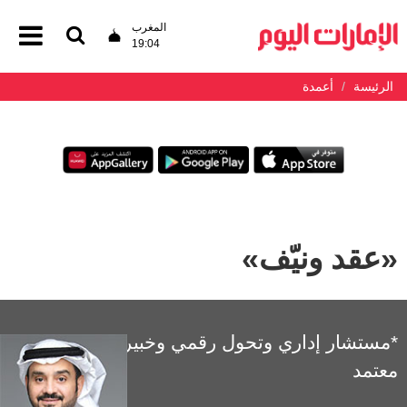
المغرب
19:04
الرئيسة
أعمدة
«عقد ونيّف»
*مستشار إداري وتحول رقمي وخبير تميز مؤسسي
معتمد