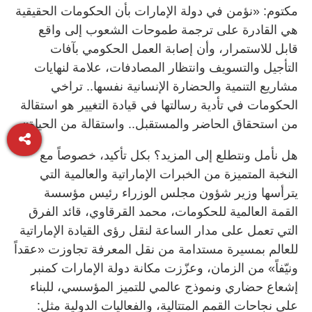
مكتوم: «نؤمن في دولة الإمارات بأن الحكومات الحقيقية
هي القادرة على ترجمة طموحات الشعوب إلى واقع
قابل للاستمرار، وأن إصابة العمل الحكومي بآفات
التأجيل والتسويف وانتظار المصادفات، علامة لنهايات
مشاريع التنمية والحضارة الإنسانية نفسها.. تراخي
الحكومات في تأدية رسالتها في قيادة التغيير هو استقالة
من استحقاق الحاضر والمستقبل.. واستقالة من الحياة». ‏
هل نأمل ونتطلع إلى المزيد؟ بكل تأكيد، خصوصاً مع
النخبة المتميزة من الخبرات الإماراتية والعالمية التي
يترأسها وزير شؤون مجلس الوزراء رئيس مؤسسة
القمة العالمية للحكومات، محمد القرقاوي، قائد الفرق
التي تعمل على مدار الساعة لنقل رؤى القيادة الإماراتية
للعالم بمسيرة مستدامة من نقل المعرفة تجاوزت «عقداً
ونيّفاً» من الزمان، وعزّزت مكانة دولة الإمارات كمنبر
إشعاع حضاري ونموذج عالمي للتميز المؤسسي، للبناء
على نجاحات القمم المتتالية، ‏والفعاليات الدولية مثل: