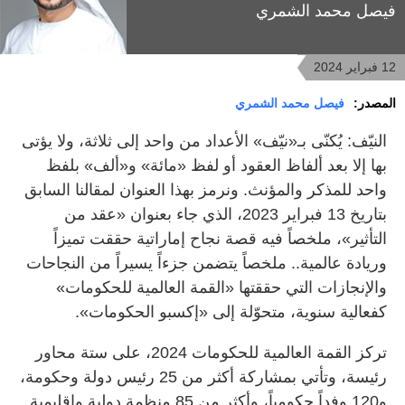
فيصل محمد الشمري
12 فبراير 2024
المصدر:
فيصل محمد الشمري
النيّف: يُكنّى بـ«نيّف» الأعداد من واحد إلى ثلاثة، ولا يؤتى
بها إلا بعد ألفاظ العقود أو لفظ «مائة» و«ألف» بلفظ
واحد للمذكر والمؤنث. ونرمز بهذا العنوان لمقالنا السابق
بتاريخ 13 فبراير 2023، الذي جاء بعنوان «عقد من
التأثير»، ملخصاً فيه قصة نجاح إماراتية حققت تميزاً
وريادة عالمية.. ملخصاً يتضمن جزءاً يسيراً من النجاحات
والإنجازات التي حققتها «القمة العالمية للحكومات»
كفعالية سنوية، متحوّلة إلى «إكسبو الحكومات».
تركز القمة العالمية للحكومات 2024، على ستة محاور
رئيسة، وتأتي بمشاركة أكثر من 25 رئيس دولة وحكومة،
و120 وفداً حكومياً، وأكثر من 85 منظمة دولية وإقليمية