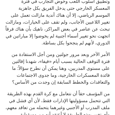
وتطبيق أسلوب اللعب وخوض التجارب في فترة
المعسكر الخارجي حتى يدخل الفريق بكل جاهزية
الموسم الرياضي، إلا أن هناك أندية مازالت تعمل على
تغيير اللاعبين الأجانب، ولم تقف على الخيارات، ومازالت
تبحث عن عناصر في بعض المراكز، ناهيك بأن هناك فرقاً
اتجهت نحو تغيير أسماء أجنبية لم يخوضوا إلا مباراتين في
الدوري، لأنهم لم ينجحوا بكل بساطة.
الأمر الآخر وبعد مرور جولتين ومن أجل الاستفادة من
فترة التوقف الحالية بسبب أيام «فيفا»، شهدنا إقالتين
على مستوى المدربين، وهنا يمكن أن نطرح سؤالاً: ما
فائدة المعسكرات الخارجية، وما جدوى الاجتماعات
والتعاقدات والخطط السابقة إن وجدت من الأساس؟
من المؤسف حقاً أن نتعامل مع كرة القدم بهذه الطريقة
التي تتحمل مسؤوليتها الإدارات فقط، لأن أي فشل في
ملف المدرب أو الأجنبي وغيرهما يتحمله من تعاقد معهم،
وأي تغيير بهذه الطريقة لا أعتقد أنه من مسؤولية