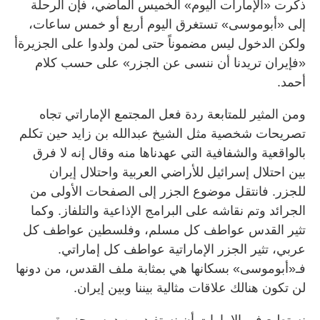
ذكرت «الإمارات اليوم» الخميس الماضي، فإن الرحلة
إلى «أبوموسى» تستغرق اليوم أربع أو خمس ساعات،
ولكن الدخول ليس مضموناً حتى لمن ولدوا على الجزيرةأ
«فإيران تريدنا أن ننسى عن الجزر» على حسب كلام
أحمد.
ومن المثير للمتابعة ردة فعل المجتمع الإماراتي تجاه
تصريحات شخصية مثل الشيخ عبدالله بن زايد حين تكلم
بالواقعية والشفافية التي عهدناها منه وقال إنه لا فرق
بين احتلال إسرائيل للأراضي العربية واحتلال إيران
للجزر. فانتقل موضوع الجزر إلى الصفحات الأولى من
الجرائد وتم نقاشه على البرامج الإذاعية والتلفاز. وكما
تثير القدس عواطف كل مسلم، وفلسطين عواطف كل
عربي، تثير الجزر الإماراتية عواطف كل إماراتي.
فـ«أبوموسى» بسكانها هي بمثابة ملف القدس، من دونها
لن تكون هنالك علاقات مثالية بيننا وبين إيران.
نستطيع في الإمارات أن نستفيد من درس جزيرة