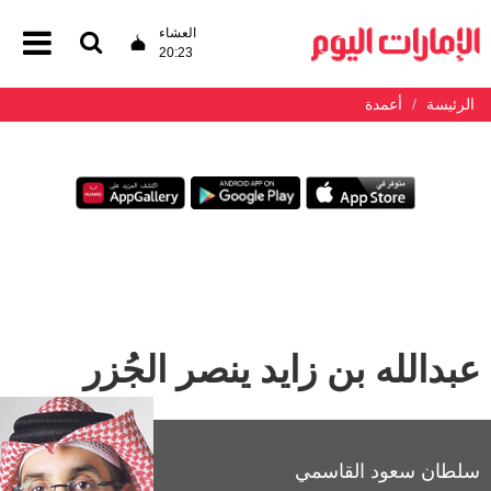
العشاء
20:23
الرئيسة
أعمدة
‏عبدالله بن زايد ينصر الجُزر ‏
سلطان سعود القاسمي