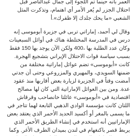
العمر بأنه حينما تم اللجوء إلى جمال عبدالناصر قبل
احتلال الجزر لم يُعر الأمر أي اهتمام، وتذكرت المثل
الشعبي «ما يحك جلدك إلا ظفرك».أ
وقال لي أحمد، إماراتي تربى في جزيرة أبوموسى إنه
درس في المدرسة المختلطة هناك في أوائل السبعينات
وكان عدد الطلبة بها ،400 ولكن الآن يوجد بها 150 فقط
بسبب سياسة قوات الاحتلال الإيراني بتشجيع الهجرة.
كانت «أبوموسى» تضم عوائل إماراتية مختلفة من
ضمنها السويدي، والمهيري والمزروعي وحتى أن جدتي
أمضت وقتاً في الجزيرة لزيارة بعض أقاربها منذ عقود
عدة. ومن بين العوائل الإماراتية التي كان لها مصالح
اقتصادية في «أبوموسى» عائلتا خانصاحب وقرقاش
اللتان كانت مؤسسة الوادي الذهبي التابعة لهما تتاجر في
ما يسمى بالمغر أو أكسيد الحديد الأحمر الذي يعتقد بعض
الإماراتيين أنه استخدم في إنشاء الطريق الأحمر الذي
يربط قصر باكنغهام في لندن بميدان الطرف الأغر. وكما