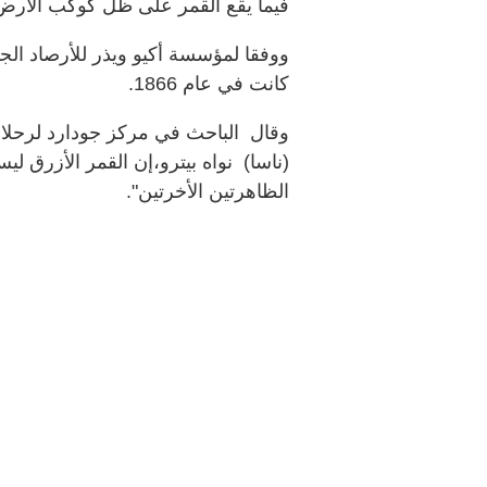
فيما يقع القمر على ظل كوكب الأرض.
ووفقا لمؤسسة أكيو ويذر للأرصاد الج
كانت في عام 1866.
وقال الباحث في مركز جودارد لرحلات ا
(ناسا) نواه بيترو،إن القمر الأزرق لي
الظاهرتين الأخرتين".