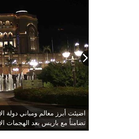
اضيئت أبرز معالم ومباني دولة ال
تضامناً مع باريس بعد الهجمات ال