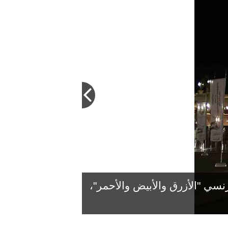
رنسي "الأزرق والأبيض والأحمر"،