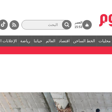
العصر
15:53
محليات
الخط الساخن
اقتصاد
العالم
حياتنا
رياضة
الإعلانات ا