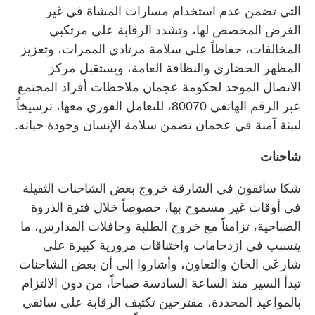
التي تضمن عدم استخدام مسارات المشاة في غير
الغرض المخصص لها، وتشدد الرقابة على مرتكبي
المخالفات، حفاظاً على سلامة مرتادي الممرات، وتعزيز
المظهر الحضاري والنظافة العامة، ويستقبل مركز
الاتصال الموحد لحكومة عجمان ملاحظات أفراد المجتمع
عبر الرقم الهاتفي 80070، للتعامل الفوري معها، ترسيخاً
لبيئة آمنة في عجمان تضمن سلامة الإنسان وجودة حياته.
شاحنات
شكا سائقون في الشارقة خروج بعض الشاحنات الثقيلة
في أوقات غير مسموح بها، خصوصاً خلال فترة الذروة
الصباحية، تزامناً مع خروج الطلبة وحافلات المدارس، ما
يتسبب في ازدحامات واختناقات مرورية كبيرة على
شارعَي الخان والتعاون، وأشاروا إلى أن بعض الشاحنات
تبدأ السير منذ الساعة السادسة صباحاً، من دون الالتزام
بالمواعيد المحددة، مقترحين تكثيف الرقابة على سائقي