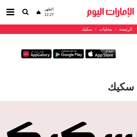
الظهر
12:27
الرئيسة
محليات
سكيك
سكيك