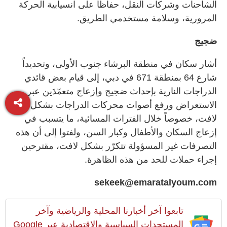
الشاحنات وشركات النقل، حفاظاً على انسيابية الحركة
المرورية، وسلامة مستخدمي الطريق.
ضجيج
أشار سكان في منطقة البرشاء جنوب الأولى، وتحديداً
شارع 64 بمنطقة 671 في دبي، إلى قيام بعض قائدي
الدراجات النارية بإحداث ضجيج وإزعاج متعمّدَين عبر
الاستعراض ورفع أصوات محركات الدراجات بشكل
لافت، خصوصاً خلال الفترات المسائية، ما يتسبب في
إزعاج السكان والأطفال وكبار السن، ولفتوا إلى أن هذه
التصرفات غير المسؤولة تتكرّر بشكل لافت، مقترحين
إجراء حملات للحد من هذه الظاهرة.
sekeek@emaratalyoum.com
تابعوا آخر أخبارنا المحلية والرياضية وآخر
المستجدات السياسية والإقتصادية عبر Google