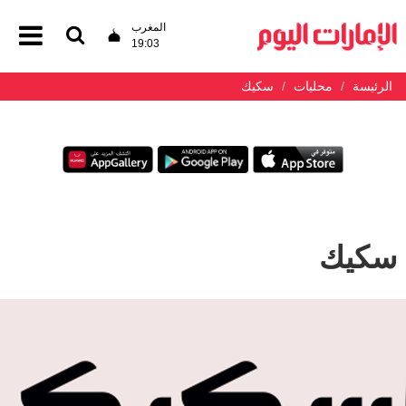
المغرب
19:03
الرئيسة
محليات
سكيك
سكيك