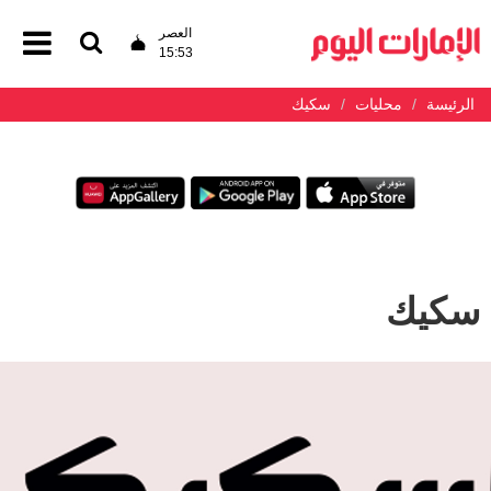
العصر
15:53
الرئيسة
محليات
سكيك
سكيك