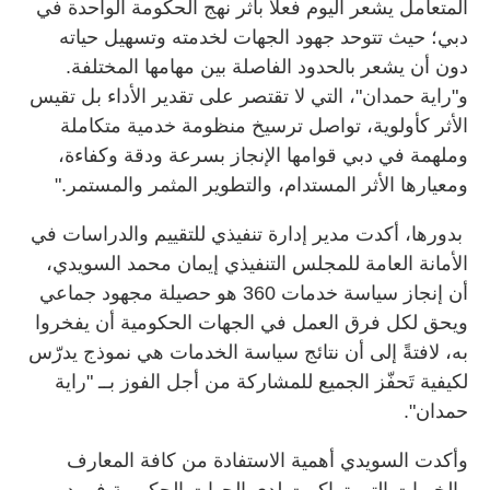
المتعامل يشعر اليوم فعلاً بأثر نهج الحكومة الواحدة في
دبي؛ حيث تتوحد جهود الجهات لخدمته وتسهيل حياته
دون أن يشعر بالحدود الفاصلة بين مهامها المختلفة.
و"راية حمدان"، التي لا تقتصر على تقدير الأداء بل تقيس
الأثر كأولوية، تواصل ترسيخ منظومة خدمية متكاملة
وملهمة في دبي قوامها الإنجاز بسرعة ودقة وكفاءة،
ومعيارها الأثر المستدام، والتطوير المثمر والمستمر."
بدورها، أكدت مدير إدارة تنفيذي للتقييم والدراسات في
الأمانة العامة للمجلس التنفيذي إيمان محمد السويدي،
أن إنجاز سياسة خدمات 360 هو حصيلة مجهود جماعي
ويحق لكل فرق العمل في الجهات الحكومية أن يفخروا
به، لافتةً إلى أن نتائج سياسة الخدمات هي نموذج يدرّس
لكيفية تَحفّز الجميع للمشاركة من أجل الفوز بــ "راية
حمدان".
وأكدت السويدي أهمية الاستفادة من كافة المعارف
والخبرات التي تراكمت لدى الجهات الحكومية في دبي