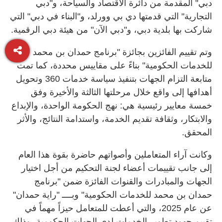
دبي" المقدمة من دائرة الاقتصاد والسياحة، و"دبي
التجارية" التي قدمتها دي بي وورلد، و"البناء في دبي" التي
شاركت بها بلدية دبي، و"دبي الآن" من هيئة دبي الرقمية.
وتم تقييم الفائزين بجائزة "برنامج حمدان بن محمد
للخدمات الحكومية" بناءً على مقاييس محددة، كما تمت
متابعة التزام الجهات بتنفيذ سياسة خدمات 360 وتحويل
أهدافها إلى واقع خلال مرحلتها الثالثة والأخيرة وفق
خمسة معايير رئيسية هي: نهج الحكومة الواحدة، والإبداع
والابتكار، وثقافة تقديم الخدمة، واستدامة النتائج، والأثر
المحقق.
وكانت آراء المتعاملين وأصواتهم حاضرة بقوة هذا العام
إلى جانب تقييمات أعضاء لجنة التحكيم من أجل اختيار
الجهات والمبادرات والقنوات الفائزة ضمن "برنامج
حمدان بن محمد للخدمات الحكومية" وبــــ "راية حمدان"
عن عام 2025، والتي أعطت للمتعامل حيزاً مهماً في
تقييم جهود تطوير الخدمات لدى الجهات الحكومية، وذلك