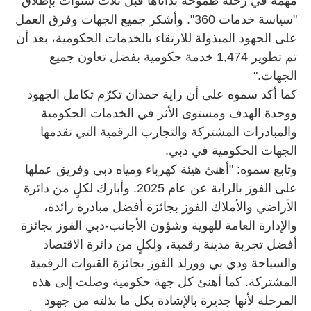
مهمة في رحلة طموحة بدأناها قبل ثلاث سنوات بإطلاق
"سياسة خدمات 360". وأشكر جميع الجهات وفرق العمل
على الجهود المبذولة للارتقاء بالخدمات الحكومية، بعد أن
تم تطوير 1,474 خدمة حكومية بفضل تعاون جميع
الجهات."
كما أكد سموه على أن راية حمدان تكرّم تكامل الجهود
ووحدة الهدف ومستوى الأثر في الخدمات الحكومية
والمبادرات المشتركة والتجارب الرقمية التي تقدمها
الجهات الحكومية في دبي.
وتابع سموه: "أهنئ هيئة كهرباء ومياه دبي وفريق عملها
على الفوز بالراية عن عام 2025. وأبارك لكلٍ من دائرة
الأراضي والأملاك الفوز بجائزة أفضل مبادرة رائدة،
والإدارة العامة للهوية وشؤون الأجانب-دبي الفوز بجائزة
أفضل تجربة مدينة رقمية، ولكلٍ من دائرة الاقتصاد
والسياحة ودي بي وورلد الفوز بجائزة القنوات الرقمية
المشتركة. كما أهنئ كل جهة حكومية وصلت إلى هذه
المرحلة لأنها جديرة بالإشادة بكل ما بذلته من جهود