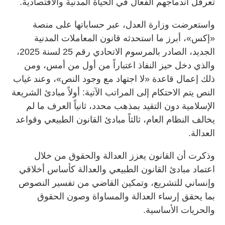
تعرقل اندماجهم الفعال في الحياة المدنية والاقتصادية.
واستعرضت وزارة العدل، عبر حساباتها على منصة
«إكس»، أبرز ما استحدثه قانون المعاملات المدنية
الجديد، الصادر بالمرسوم الاتحادي رقم 25 لسنة 2025،
والذي دخل حيز النفاذ اعتباراً من أول من أمس، ومن
ذلك إعمال قاعدة «لا اجتهاد مع وجود النص»، وعند غياب
النص يتم الاحتكام إلى المراتب الآتية: أولاً مبادئ الشريعة
الإسلامية دون التقيد بمذهب محدد، ثانياً العرف ما لم
يخالف النظام العام، ثالثاً مبادئ القانون الطبيعي وقواعد
العدالة.
وذكرت أن القانون يعزز العدالة والحقوق من خلال
اعتماد مبادئ القانون الطبيعي والعدالة كأساس أخلاقي
وإنساني للتشريع، وتمكين القاضي من تفسير النصوص
بما يحقق إرساء العدالة والمساواة وصون الحقوق
والحريات الأساسية.