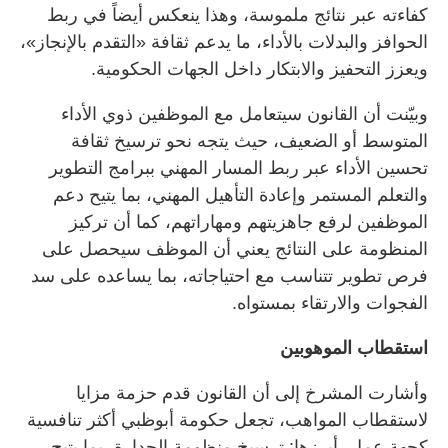
كفاءته عبر نتائج ملموسة، وهذا ينعكس أيضاً في ربط
الحوافز والبدلات بالأداء، ما يدعم ثقافة «التقدم بالإنجاز»،
ويعزز التحفيز والابتكار داخل الجهات الحكومية.
وبيّنت أن القانون سيتعامل مع الموظفين ذوي الأداء
المتوسط أو الضعيف، حيث يتجه نحو ترسيخ ثقافة
تحسين الأداء عبر ربط المسار المهني ببرامج التطوير
والتعلم المستمر وإعادة التأهيل المهني، بما يتيح دعم
الموظفين لرفع جاهزيتهم ومهاراتهم، كما أن تركيز
المنظومة على النتائج يعني أن الموظف سيحصل على
فرص تطوير تتناسب مع احتياجاته، بما يساعده على سد
الفجوات والارتقاء بمستواه.
استقطاب الموهوبين
وأشارت المشرخ إلى أن القانون قدم حزمة مزايا
لاستقطاب المواهب، تجعل حكومة أبوظبي أكثر تنافسية
كجهة عمل، أبرزها: ترسيخ منظومة الجدارة، بما يتيح