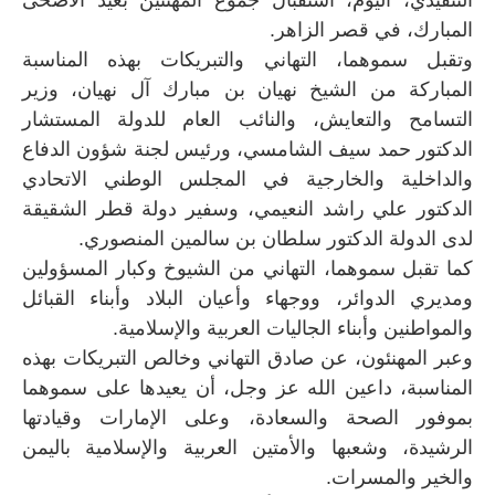
المبارك، في قصر الزاهر.
وتقبل سموهما، التهاني والتبريكات بهذه المناسبة
المباركة من الشيخ نهيان بن مبارك آل نهيان، وزير
التسامح والتعايش، والنائب العام للدولة المستشار
الدكتور حمد سيف الشامسي، ورئيس لجنة شؤون الدفاع
والداخلية والخارجية في المجلس الوطني الاتحادي
الدكتور علي راشد النعيمي، وسفير دولة قطر الشقيقة
لدى الدولة الدكتور سلطان بن سالمين المنصوري.
كما تقبل سموهما، التهاني من الشيوخ وكبار المسؤولين
ومديري الدوائر، ووجهاء وأعيان البلاد وأبناء القبائل
والمواطنين وأبناء الجاليات العربية والإسلامية.
وعبر المهنئون، عن صادق التهاني وخالص التبريكات بهذه
المناسبة، داعين الله عز وجل، أن يعيدها على سموهما
بموفور الصحة والسعادة، وعلى الإمارات وقيادتها
الرشيدة، وشعبها والأمتين العربية والإسلامية باليمن
والخير والمسرات.