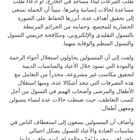
طلب التبرعات لبناء مساجد في الخارج، أو ادعاء طلب
مساعدة لحالات إنسانية وغيرها، مبيناً أن الحملة تسعى
إلى تحقيق أهداف عدة، أبرزها الحفاظ على الصورة
الحضارية للمجتمع، وحمايته من الجرائم المرتبطة
بالتسول التقليدي والإلكتروني، ومكافحة جريمتي التسول
والتسول المنظم والوقاية منهما.
ولفت إلى أن المتسولين يحاولون استغلال أجواء الرحمة
والمودة التي تسود خلال الأعياد والمناسبات الدينية
لتحقيق مكاسب غير مشروعة، محذراً من التعامل مع
هذه التصرفات التي تتخذ أشكالا عدة، ومنها استغلال
الأطفال والمرضى وأصحاب الهمم في التسول من أجل
كسب التعاطف، حيث ضبطت حالات عدة لنساء يتسولن
ومعهن أطفال.
وأضاف أن المتسولين يسعون إلى استعطاف الناس في
مناسبات العبادة والأعياد للتسول بشكل احتيالي
واحترافي، وهو ما يُعدّ مخالفة إجرامية يعاقب عليها