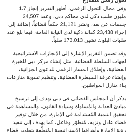
تحول رقمي متسارع
وفي مجال التحول الرقمي، أظهر التقرير إنجاز 1.7
مليون طلب ذكي لدى محاكم دبي، وعقد 24,507
جلسات عن بعد، ونشر 21,121 حكماً قضائياً، إضافة إلى
إجراء 23,438 كفالة ذكية لدى النيابة العامة، فيما بلغ عدد
طلبات البلوك تشين 173,013 طلباً.
وقد تضمن التقرير الإشارة إلى الإنجازات الاستراتيجية
لجهات السلطة القضائية، مثل إنشاء مركز دبي للخبرة
القضائية، وإطلاق المسار الرقمي للدعوى الجزائية،
وإنشاء غرفة السيطرة القضائية، وتنظيم تسوية منازعات
بناء منازل المواطنين.
يذكر أن المجلس القضائي في دبي يهدف إلى ترسيخ
مبادئ العدالة والمُساواة وسيادة القانون، والمساهمة في
تحقيق التنمية المُستدامة في الإمارة، من خلال توفير
قضاء عادل ونزيه، مُتطوّر وفاعل، كما يهدف إلى تنفيذ
رؤية الإمارة وأهدافها الاستراتيجية المُتعلّقة بتطوير قطاع