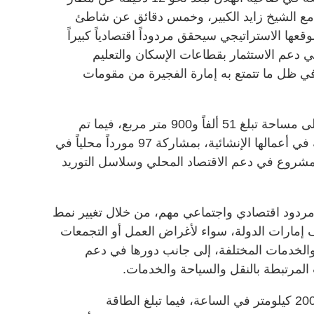
امع الشيخ زايد الكبير، وخمس دقائق عن شاطئ
ا الاستراتيجي سيحقق مردوداً اقتصادياً كبيراً
 دعم الاستثمار بقطاعات الإسكان والتعليم
ي ظل ما تتمتع به إمارة الفجيرة من مقومات
وأضافت أن محطة الفجيرة شُيدت على مساحة تبلغ 51 ألفاً و900 متر مربع، فيما تم
استخدام نحو 70% من المواد المحلية في أعمالها الإنشائية، بمشاركة 97 مورداً محلياً في
مشروع في دعم الاقتصاد المحلي وسلاسل التوريد
ردود اقتصادي واجتماعي مهم، من خلال تغيير نمط
إمارات الدولة، سواء لأغراض العمل أو التجمعات
والخدمات المختلفة، إلى جانب دورها في دعم
المرتبطة بالنقل والسياحة والخدمات.
وأضافت أن سرعة القطار تصل إلى 200 كيلومتر في الساعة، فيما تبلغ الطاقة