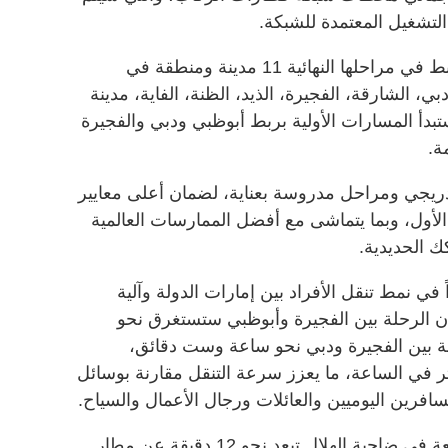
تشغيل المعتمدة للشبكة.
وأضافت أن شبكة قطار الركاب ستربط في مراحلها النهائية 11 مدينة ومنطقة في
، الشارقة، الفجيرة، الذيد، الظنة، الفاية، مدينة
ستبدأ المسارات الأولية بربط أبوظبي ودبي والفجيرة
ة.
ريجي ومراحل مدروسة بعناية، لضمان أعلى معايير
 الأول، وبما يتماشى مع أفضل الممارسات العالمية
 الحديدية.
 نمط تنقل الأفراد بين إمارات الدولة وآلية
ن الرحلة بين الفجيرة وأبوظبي ستستغرق نحو
 الرحلة بين الفجيرة ودبي نحو ساعة وست دقائق،
يلية تصل إلى 200 كيلومتر في الساعة، ما يعزز سرعة التنقل مقارنة بوسائل
للمسافرين اليوميين والعائلات ورجال الأعمال والسياح.
وأشارت إلى أن محطة الفجيرة الواقعة في ضاحية الهلال تبعد نحو 12 دقيقة عن مطار