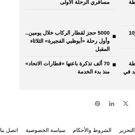
طة
مسافري الرحلة الأولى
قطار الركاب ينطلق.. 6 رحلات و10
5000 حجز لقطار الركاب خلال يومين..
وأول رحلة «أبوظبي الفجيرة» الثلاثاء
المقبل
طة
70 ألف تذكرة باعتها «قطارات الاتحاد»
د في
منذ بدء الخدمة
لتحرير
الشروط والأحكام
سياسة الخصوصية
اتصل بنا