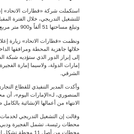
استكملت شركة «قطارات الاتحاد» إنج
للتشغيل التدريجي، خلال الفترة المقب
وتبلغ مساحتها 51 ألفاً و900 متر مربع.
ونظمت «قطارات الاتحاد» زيارة إعل
خلالها جاهزية المحطة ومرافقها الداخ
إلى إبراز الدور الذي ستؤديه شبكة ا
إمارات الدولة، ولاسيما إمارة الفجير
الشرقي.
وأكدت المدير التنفيذي للقطاع التجا
المنصوري، لـ«الإمارات اليوم»، أن م
الانتهاء من أعمالها الإنشائية بالكام
وقالت إن التشغيل التدريجي لخدمات ق
محطات رئيسة، تشمل الفجيرة ودبي و
محطات من أصل 11 م