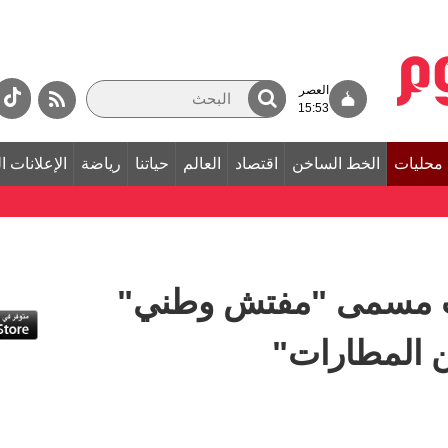
العصر
15:53
محليات
الخط الساخن
اقتصاد
العالم
حياتنا
رياضة
الإعلانات ا
 مسمى "مفتش وطني"
المطارات"