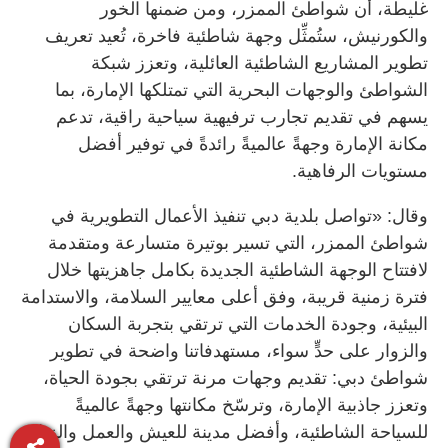
غليطة، أن شواطئ الممزر، ومن ضمنها الخور
والكورنيش، ستُمثِّل وجهة شاطئية فاخرة، تُعيد تعريف
تطوير المشاريع الشاطئية العائلية، وتعزز شبكة
الشواطئ والوجهات البحرية التي تمتلكها الإمارة، بما
يسهم في تقديم تجارب ترفيهية سياحية راقية، تدعم
مكانة الإمارة وجهةً عالميةً رائدةً في توفير أفضل
مستويات الرفاهية.
وقال: «تواصل بلدية دبي تنفيذ الأعمال التطويرية في
شواطئ الممزر، التي تسير بوتيرة متسارعة ومتقدمة
لافتتاح الوجهة الشاطئية الجديدة بكامل جاهزيتها خلال
فترة زمنية قريبة، وفق أعلى معايير السلامة، والاستدامة
البيئية، وجودة الخدمات التي ترتقي بتجربة السكان
والزوار على حدٍّ سواء، مستهدفاتنا واضحة في تطوير
شواطئ دبي: تقديم وجهات مرنة ترتقي بجودة الحياة،
وتعزز جاذبية الإمارة، وترسّخ مكانتها وجهةً عالميةً
للسياحة الشاطئية، وأفضل مدينة للعيش والعمل والزيارة