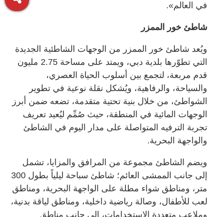
في العالم».
شاطئ خور الممزر
ويُعد شاطئ خور الممزر من الوجهات الشاطئية الجديدة
التي تطوّرها بلدية دبي، ويمتد على مساحة 2.75 مليون
قدم مربعة، لتجمع بين أسلوب الحياة العصري،
والسياحة، والرفاهية، ويُشكل نقلة نوعية في تطوير
الشواطئ، من خلال بنية تحتية متقدمة، تضعه ضمن أبرز
الوجهات المائية في المنطقة، حيث صُمِّم ليُعيد تعريف
تجربة الترفيه المتواصلة على مدار اليوم في الشاطئ
والواجهة البحرية.
ويضم الشاطئ مجموعة من المرافق والمزايا، تشمل
إلى جانب الممشى العائم؛ شاطئ سباحة ليلياً بطول 300
متر، ومناطق شواء مطلة على الواجهة البحرية، ومناطق
لعب للأطفال، وصالة رياضية داخلية، ومناطق لياقة بدنية،
وملاعب متعددة الاستخدامات، إلى جانب مناطق