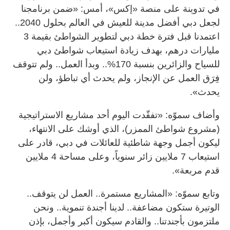
في تدوينة على منصة «إكس»، أمس: «ضمن برنامجنا
لجعل دبي أفضل مدينة للعيش في العالم بحلول 2040..
اعتمدنا قبل فترة خطة دبي لتطوير الشواطئ بقيمة 3
مليارات درهم، بهدف زيادة استيعاب شواطئ دبي
للسياح والزائرين بنسبة 170%.. وبدأ العمل.. ولم تتوقف
فِرَق العمل عن الإنجاز، ولم يحدث أي تباطؤ، ولن
يحدث».
وأضاف سموّه: «تفقّدت اليوم أحد مشاريع الاستراتيجية
(مشروع شواطئ الممزر)، الذي أوشك على الانتهاء،
ليكون أجمل وجهة شاطئية للعائلات في دبي، قادر على
استيعاب 7 ملايين زائر سنوياً، وعلى مساحة 4 ملايين
قدم مربعة».
وتابع سموّه: «المشاريع مستمرة.. العمل لن يتوقف..
الوتيرة ستكون مضاعفة.. لدينا أجندة تنموية.. ونحن
ملتزمون بأجندتنا.. والقادم سيكون أكبر وأجمل، بإذن