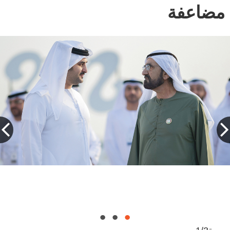
مضاعفة
محمد بن راشد خلال تفقده مشروع تطوير
شواطئ الممزر في دبي. من المصدر