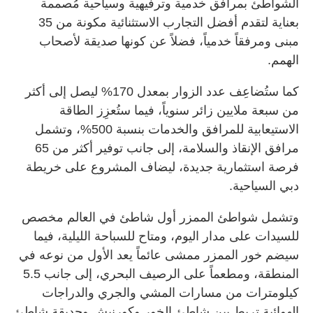
الشواطئ بمرافق خدمية وترفيهية وسياحية مُصممة
بعناية لتقدم أفضل التجارب الاستثنائية مكونة من 35
مبنى ومرفقاً خدمياً، فضلاً عن كونها صديقة لأصحاب
الهمم.
كما ستُضاعِف عدد الزوار بمعدل 170% ليصل إلى أكثر
من سبعة ملايين زائر سنوياً، فيما ستُعزِز الطاقة
الاستيعابية للمرافق والخدمات بنسبة 500%، وتشمل
مرافق الإنقاذ والسلامة، إلى جانب توفير أكثر من 65
فرصة استثمارية جديدة، ليضاف المشروع على خريطة
دبي السياحية.
وتشمل شواطئ الممزر أول شاطئ في العالم مخصص
للسيدات على مدار اليوم، ومتاح للسباحة الليلية، فيما
سيضم خور الممزر ممشى عائماً يعد الأول من نوعه في
المنطقة، ومطعماً على الرصيف البحري، إلى جانب 5.5
كيلومترات من مسارات المشي والجري والدراجات
الهوائية تربط بين شاطئ الخور وكورنيش وحديقة شاطئ