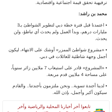
ترفيهية تحقق قيمة اجتماعية واقتصادية.
محمد بن راشد:
• اعتمدنا قبل فترة خطة دبي لتطوير الشواطئ بـ3
مليارات درهم، وبدأ العمل ولم يحدث أي تباطؤ، ولن
يحدث.
• «مشروع شواطئ الممزر» أوشك على الانتهاء، ليكون
أجمل وجهة شاطئية للعائلات في دبي.
• «المشروع» قادر على استيعاب 7 ملايين زائر سنوياً،
على مساحة 4 ملايين قدم مربعة.
• لدينا أجندة تنموية.. ونحن ملتزمون بأجندتنا.. والقادم
سيكون أكبر وأجمل، بإذن الله.
تابعوا آخر أخبارنا المحلية والرياضية وآخر