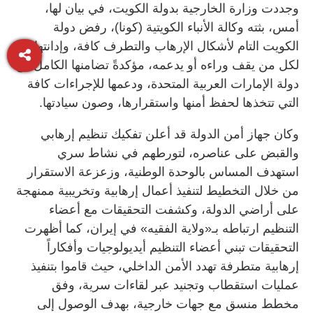
وجددت وزارة الخارجية بدولة الكويت، في بيان لها،
أمس، بثته وكالة الأنباء الكويتية (كونا)، رفض دولة
الكويت التام لأشكال الإرهاب والتطرف كافة، وإدانتها
لكل من يقف وراءه أو يدعمه، مؤكدةً تضامنها الكامل مع
دولة الإمارات العربية المتحدة، ودعمها للإجراءات كافة
التي تتخذها لحفظ أمنها واستقرارها، وصون سيادتها.
وكان جهاز أمن الدولة قد أعلن تفكيك تنظيم إرهابي
والقبض على عناصره، لتورطهم في نشاط سري
استهدف المساس بالوحدة الوطنية، وزعزعة الاستقرار
من خلال التخطيط لتنفيذ أعمال إرهابية وتخريبية ممنهجة
على أراضي الدولة، وكشفت التحقيقات مع أعضاء
التنظيم ارتباطه بـ«ولاية الفقيه» في إيران، كما أظهرت
التحقيقات تبني أعضاء التنظيم أيديولوجيات وأفكاراً
إرهابية متطرفة تهدد الأمن الداخلي، حيث قاموا بتنفيذ
عمليات استقطاب وتجنيد عبر لقاءات سرية، وفق
مخطط منسق مع جهات خارجية، بهدف الوصول إلى