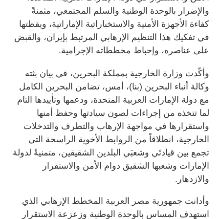
والإضرار بالوحدة الوطنية والسلم المجتمعي، مثمنةً
كفاءة الأجهزة الأمنية والاستخباراتية الإماراتية، ويقظتها
في تفكيك هذا التنظيم الإرهابي المرتبط بإيران، والقبض
على عناصره، وإحباط مخططاته الإجرامية.
وأكّدت وزارة الخارجية بمملكة البحرين، في بيان بثته
وكالة أنباء البحرين (بنا)، أمس، تضامن البحرين الكامل
مع دولة الإمارات العربية المتحدة، ودعمها وتأييدها التام
لما تتخذه من إجراءات لصون سيادتها وحفظ أمنها
واستقرارها في مواجهة الإرهاب والتطرف والتدخلات
الخارجية، انطلاقاً من الروابط الأخوية الراسخة التي
تجمع بين قيادتَي وشعبَي البلدين الشقيقين، متمنيةً لدولة
الإمارات وشعبها الشقيق دوام الأمن والاستقرار
والازدهار.
وأدانت جمهورية مصر العربية المخطط الإرهابي الذي
استهدف المساس بالوحدة الوطنية وزعزعة الاستقرار