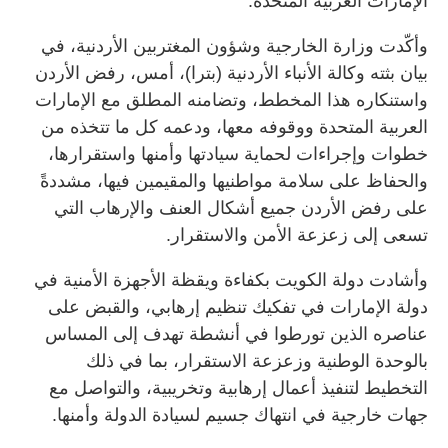
الإمارات العربية المتحدة.
‏وأكّدت وزارة الخارجية وشؤون المغتربين الأردنية، في
بيان بثته وكالة الأنباء الأردنية (بترا)، أمس، رفض الأردن
واستنكاره هذا المخطط، وتضامنه المطلق مع الإمارات
العربية المتحدة ووقوفه معها، ودعمه كل ما تتخذه من
خطوات وإجراءات لحماية سيادتها وأمنها واستقرارها،
والحفاظ على سلامة مواطنيها والمقيمين فيها، مشددةً
على رفض الأردن جميع أشكال العنف والإرهاب التي
تسعى إلى زعزعة الأمن والاستقرار.
وأشادت دولة الكويت بكفاءة ويقظة الأجهزة الأمنية في
دولة الإمارات في تفكيك تنظيم إرهابي، والقبض على
عناصره الذين تورطوا في أنشطة تهدف إلى المساس
بالوحدة الوطنية وزعزعة الاستقرار، بما في ذلك
التخطيط لتنفيذ أعمال إرهابية وتخريبية، والتواصل مع
جهات خارجية في انتهاك جسيم لسيادة الدولة وأمنها.