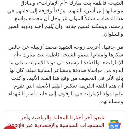
الشيخة فاطمة بنت مبارك «أم الإمارات»، وصادق
مواساتها إلى أسرة الشهيد، مؤكداً وقوفه إلى جانبهم في
هذا المصاب، سائلاً المولى عز وجل أن يتغمده بواسع
رحمته، ويسكنه فسيح جناته، وأن يُلهم أهله وذويه الصبر
والسلوان.
من جانبها، أعربت زوجة الشهيد محمد أزنيبلة عن خالص
شكرها وامتنانها لسمو الشيخة فاطمة بنت مبارك «أم
الإمارات»، وللقيادة الرشيدة في دولة الإمارات، على ما
أبدوه من مواساة صادقة ومشاعر إنسانية نبيلة، كان لها
بالغ الأثر في التخفيف من وقع هذا الفقد الأليم، وأكدت
أن هذه اللفتة الكريمة تعكس القِيَم الأصيلة التي تقوم
عليها دولة الإمارات في الوقوف إلى جانب أسر الشهداء
ومساندتهم.
تابعوا آخر أخبارنا المحلية والرياضية وآخر
المستجدات السياسية والإقتصادية عبر Google