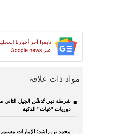
تابعوا آخر أخبارنا المح
عبر Google news
مواد ذات علاقة
شرطة دبي تُدشّن الجيل الثاني م
دوريات "غياث" الذكية
محمد بن راشد: الإمارات مستمر