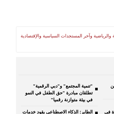
لية والرياضية وآخر المستجدات السياسية والإقتصادية
ن
"تنمية المجتمع" و"دبي الرقمية"
تطلقان مبادرة "حق الطفل في النمو
في بيئة متوازنة رقميا"
ة في
الطاير: الذكاء الاصطناعي يقود خدمات