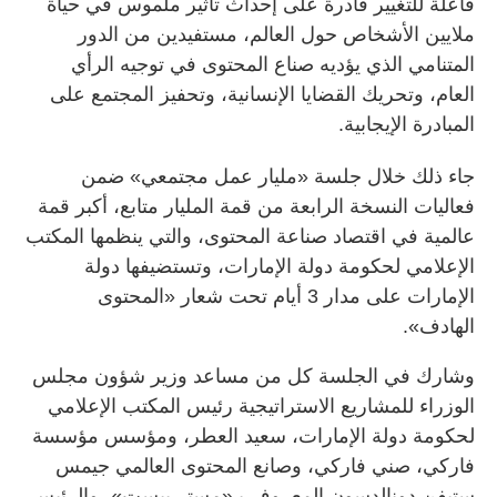
فاعلة للتغيير قادرة على إحداث تأثير ملموس في حياة
ملايين الأشخاص حول العالم، مستفيدين من الدور
المتنامي الذي يؤديه صناع المحتوى في توجيه الرأي
العام، وتحريك القضايا الإنسانية، وتحفيز المجتمع على
المبادرة الإيجابية.
جاء ذلك خلال جلسة «مليار عمل مجتمعي» ضمن
فعاليات النسخة الرابعة من قمة المليار متابع، أكبر قمة
عالمية في اقتصاد صناعة المحتوى، والتي ينظمها المكتب
الإعلامي لحكومة دولة الإمارات، وتستضيفها دولة
الإمارات على مدار 3 أيام تحت شعار «المحتوى
الهادف».
وشارك في الجلسة كل من مساعد وزير شؤون مجلس
الوزراء للمشاريع الاستراتيجية رئيس المكتب الإعلامي
لحكومة دولة الإمارات، سعيد العطر، ومؤسس مؤسسة
فاركي، صني فاركي، وصانع المحتوى العالمي جيمس
ستيفن دونالدسون المعروف بـ«مستر بيست»، والرئيس