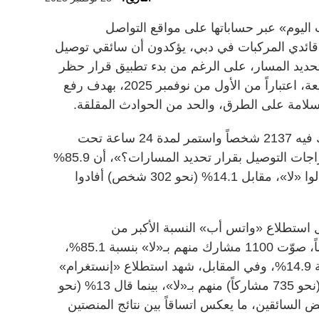
اليوم» عبر حساباتها على مواقع التواصل
، أن ما يزيد على 85% من قائدي المركبات في دبي، يؤكدون أن سائقي توصيل
 تحديد المسار، على الرغم من بدء تطبيق قرار حظر
قيادة الدرّاجات على المسارات السريعة، اعتباراً من الأول من نوفمبر 2025، بهدف رفع
سلامة على الطرق، والحد من الحوادث المقلقة.
وأظهرت نتائج الاستطلاع، الذي شارك فيه 2137 شخصاً واستمر لمدة 24 ساعة تحت
عنوان: «هل لاحظت التزام سائقي درّاجات التوصيل بقرار تحديد المسارات؟»، أن 85.9%
من المشاركين (نحو 1835 شخصاً) قالوا «لا»، مقابل 14.1% (نحو 302 شخص) أفادوا
استطلاع «واتس أب» النسبة الأكبر من
المشاركات، حيث شارك 1292 شخصاً، صوّت 1100 مشارك منهم بـ«لا» بنسبة 85.1%،
مقابل 192 مشاركاً قالوا «نعم» بنسبة 14.9%، وفي المقابل، شهد استطلاع «إنستغرام»
مشاركة 845 مستخدماً، صوّت 87% (نحو 735 مشاركاً) منهم بـ«لا»، بينما قال 13% (نحو
عض السائقين، ما يعكس اتساقاً بين نتائج المنصتين