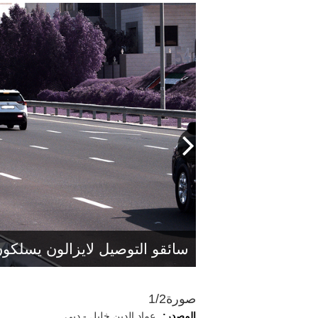
بين الرقابة الآلية والدوريات الميد
سائقو التوصيل لايزالون يسلكو
صورة
1/2
المصدر:
عماد الدين خليل - دبي