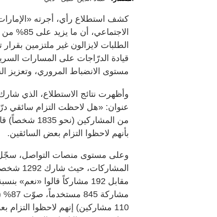
كشف استطلاع رأي، أجرته «الإمارات 
الاجتماعي
الطلبات لايزالون غير ملتزمين بقرار
مستوى الانضباط المروري، وتعزيز ال
بأنهم لاحظوا التزام بعض السائقين.
وعلى مستوى منصات التواصل، سجّل 
110 مشاركين) إنهم لاحظوا التزام ب