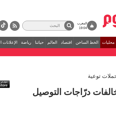
المغرب
19:04
محليات
الخط الساخن
اقتصاد
العالم
حياتنا
رياضة
الإعلانات ا
حملات توعية
الفات درّاجات التوصيل