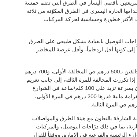
لسريعتين بأقصى اليسار في الطرق التي تضم خمسة
دامها الحارة اليسرى في الطرق المكوّنة من ثلاثة
ت الأكثر خطورة وحساسية لحركة المركبات
ّاجات التوصيل بالقيادة بشكل طبيعي على الطرق
 إلى كونها أقل ازدحاماً، وأقل عرضة للمخاطر
ووفقاً للقرار يتم تغريم السائقين المخالفين بـ500 درهم في المخالفة الأولى، و700 درهم
ذا تكررت المخالفة للمرة الثالثة، إلى جانب تغريم
سائقي درّاجات التوصيل الذين يقودون بسرعة تزيد على 100 كلم/ساعة في الشوارع
المحددة سرعتها بــ100 كلم أو أكثر بغرامة مالية قدرها 200 درهم في المرة الأولى،
 الشارقة بالتعاون مع هيئة الطرق والمواصلات
رية، بما في ذلك درّاجات التوصيل، والمركبات
ع الرئيسة والفرعية في الإمارة، ووفقاً للقرار