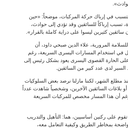
حوادث».
 تتسبب في إرباك حركة المركبات، موضحاً: «حين
، تسبب إرباكاً للسائقين وقد تؤدي إلى حوادث،
سائقين كثيرين ليسوا على دراية كاملة بالقرار».
لسلامة المرورية، علاء الدين صبحي داود، أن
ل في استخدام المسارات اليسرى السريعة، رغم
على الحارة القصوى اليسرى يعود بشكل رئيس إلى
السير لدى عدد كبير من السائقين.
نذ مطلع الشهر، لكننا مازلنا نرصد بعض السلوكيات
أو بلاغات السائقين الآخرين، وشخصياً شاهدت عدداً
غم أن هذا المسار مخصص للمركبات السريعة
تقوم على ركنين أساسيين، هما: التأهيل والتدريب
اضحة بمخاطر الطريق وكيفية التعامل معه،