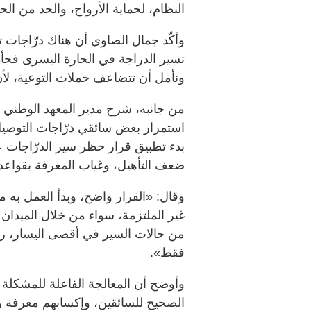
النظام، لحماية الأرواح، والحد من ال
وأكّد جمال الصاوي أن هناك درّاجات
تسير الدراجة في الحارة اليسرى فجأة
ونأمل أن تتضاعف حملات التوعية، لأن 
من جانبه، شرح مدير المعهد الوطني ل
استمرار بعض سائقي درّاجات التوصي
بدء تطبيق قرار حظر سير الدرّاجات 
ضعف التأهيل، وغياب المعرفة بقواعد 
وقال: «القرار واضح، وبدأ العمل به م
غير الملتزمة، سواء من خلال الميدان 
من حالات السير في أقصى اليسار، ر
فقط».
وأوضح أن المعالجة الفاعلة للمشكلة 
الصحيح للسائقين، وإكسابهم معرفة و