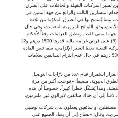
ن لسير المركبات الثقيلة والحافلات على الطرق،
خدام المسارين الثالث والرابع من جهة اليمين في
ت، بينما يُسمح لها في الطرق المكوّنة من ثلاث
لأيمن، وفق اللوائح المرورية المعتمدة، وفي حال
جهة اليمنى فقط، وتطبق الغرامات وفقاً لأحكام
قانون المرور الاتحادي، إذ تنص المادة (8) على فرض غرامة مالية قدرها 1500 درهم و12
بة الثقيلة بخط السير الإلزامي، بينما تنص المادة
70 على فرض غرامة مالية مقدارها 500 درهم في حال عدم التزام السائقين بعلامات
لقرار استمرار قيام عدد من درّاجات التوصيل
الطرق الحيوية، مضيفاً: «فوجئت أكثر من مرة
ضة، وهذا يُشكّل خطراً كبيراً، خصوصاً أن هذه
فتاً إلى أن هناك سائقين لايزالون غير ملتزمين.
ن مستقلين أو سائقين يعملون لدى شركات توصيل
رى»، وقال: «نحتاج إلى أن يعتاد الجميع على