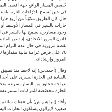
خُصص المسار الواقع جهة أقصى اليمي
في حين يُسمح للدرّاجات النارية باست
حال كان الطريق مكوّناً من أربع حارا
حارات بالسير في المسار الأوسط أو ا
وجود مسارين، يسمح لها بالسير في ال
نقطة مرورية في حال عدم التزام المرك
المرور وإرشاداته.
وقال (أحمد.س) إنه لاحظ منذ تطبيق ا
بالقيادة في الحارة اليسرى على أحد 
بدراجة تتجاوز من اليسار بسرعة منخف
الحارة مخصّصة للمركبات المسرعة»، لا
وأفاد (إبراهيم.ش) بأن «هناك سائقي
صغيرة لايزالون يسلكون الحارات اليس