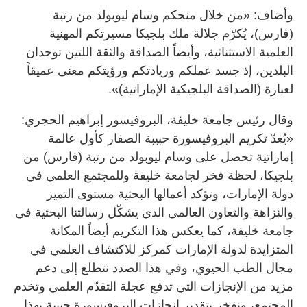
وأضاف: «من خلال منحكم وسام ليوبولد من رتبة
(فارس)، يُكرّم جلالة ملك بلجيكا مسيرتكم المهنية
العلمية الاستثنائية، وأيضاً الصداقة والثقة اللتين توحدان
البلدين، إذ جسد عملكم وريادتكم ورؤيتكم معنى عميقاً
لعبارة (الصداقة البلجيكية الإماراتية)».
وقال رئيس جامعة خليفة، البروفيسور إبراهيم الحجري:
«يُعدّ تكريم البروفيسورة حبيبة الصفار كأول عالمة
إماراتية تحصل على وسام ليوبولد من رتبة (فارس) من
بلجيكا، لحظة فخر لجامعة خليفة وللمجتمع العلمي في
دولة الإمارات، وتؤكد أعمالها البحثية مستوى التميز
والنزاهة والتعاون العالمي الذي يشكّل رسالتنا البحثية في
جامعة خليفة، كما يعكس هذا التكريم أيضاً المكانة
المتزايدة لدولة الإمارات كمركز للاكتشاف العلمي في
مجال الطب الحيوي، وفي هذا الصدد نتطلع إلى دعم
مزيد من الإنجازات التي تدفع عجلة التقدّم العلمي وتخدم
المجتمع، ونفخر بتقدير إنجازات البروفيسورة حبيبة بهذا