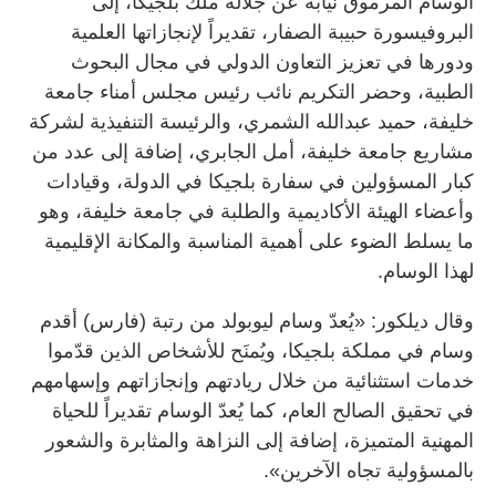
الوسام المرموق نيابة عن جلالة ملك بلجيكا، إلى
البروفيسورة حبيبة الصفار، تقديراً لإنجازاتها العلمية
ودورها في تعزيز التعاون الدولي في مجال البحوث
الطبية، وحضر التكريم نائب رئيس مجلس أمناء جامعة
خليفة، حميد عبدالله الشمري، والرئيسة التنفيذية لشركة
مشاريع جامعة خليفة، أمل الجابري، إضافة إلى عدد من
كبار المسؤولين في سفارة بلجيكا في الدولة، وقيادات
وأعضاء الهيئة الأكاديمية والطلبة في جامعة خليفة، وهو
ما يسلط الضوء على أهمية المناسبة والمكانة الإقليمية
لهذا الوسام.
وقال ديلكور: «يُعدّ وسام ليوبولد من رتبة (فارس) أقدم
وسام في مملكة بلجيكا، ويُمنَح للأشخاص الذين قدّموا
خدمات استثنائية من خلال ريادتهم وإنجازاتهم وإسهامهم
في تحقيق الصالح العام، كما يُعدّ الوسام تقديراً للحياة
المهنية المتميزة، إضافة إلى النزاهة والمثابرة والشعور
بالمسؤولية تجاه الآخرين».