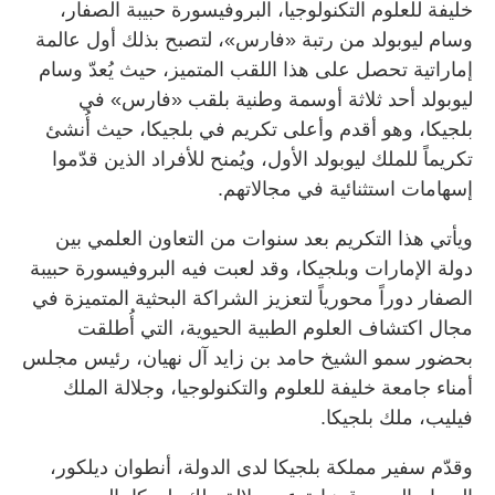
خليفة للعلوم التكنولوجيا، البروفيسورة حبيبة الصفار،
وسام ليوبولد من رتبة «فارس»، لتصبح بذلك أول عالمة
إماراتية تحصل على هذا اللقب المتميز، حيث يُعدّ وسام
ليوبولد أحد ثلاثة أوسمة وطنية بلقب «فارس» في
بلجيكا، وهو أقدم وأعلى تكريم في بلجيكا، حيث أُنشئ
تكريماً للملك ليوبولد الأول، ويُمنح للأفراد الذين قدّموا
إسهامات استثنائية في مجالاتهم.
ويأتي هذا التكريم بعد سنوات من التعاون العلمي بين
دولة الإمارات وبلجيكا، وقد لعبت فيه البروفيسورة حبيبة
الصفار دوراً محورياً لتعزيز الشراكة البحثية المتميزة في
مجال اكتشاف العلوم الطبية الحيوية، التي أُطلقت
بحضور سمو الشيخ حامد بن زايد آل نهيان، رئيس مجلس
أمناء جامعة خليفة للعلوم والتكنولوجيا، وجلالة الملك
فيليب، ملك بلجيكا.
وقدّم سفير مملكة بلجيكا لدى الدولة، أنطوان ديلكور،