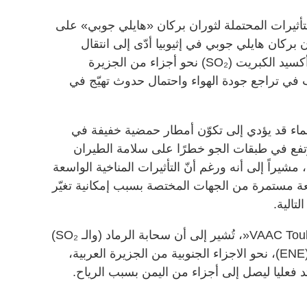
أثيرات المحتملة لثوران بركان «هايلي جوبي» على
 بركان هايلي جوبي في إثيوبيا أدّى إلى انتقال
سحب من الرماد البركاني وغاز ثاني أكسيد الكبريت (SO₂) نحو أجزاء من الجزيرة
ب في تراجع جودة الهواء واحتمال حدوث تهيّج في
ماء قد يؤدي إلى تكوّن أمطار حمضية خفيفة في
مرتفع في طبقات الجو خطرًا على سلامة الطيران
مشيراً إلى أنه ورغم أنّ التأثيرات المناخية الواسعة
ة مستمرة من الجهات المختصة بسبب إمكانية تغيّر
تالية.
وأوضح الجروان أن آخر بيانات»VAAC Toulouse«، تُشير إلى أن سحابة الرماد (والـ SO₂)
تتحرك نحو الشرق-الشمال الشرقي (ENE)، نحو الاجزاء الجنوبية من الجزيرة العربية،
تد فعليا ليصل إلى أجزاء من اليمن بسبب الرياح.