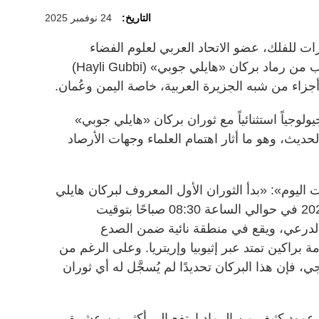
التاريخ:
24 نوفمبر 2025
ت للفلك، عضو الاتحاد العربي لعلوم الفضاء
والفلك، إبراهيم الجروان، انتقال سحب من رماد بركان «هايلي جوبي» (Hayli Gubbi)
لوجياً استثنائياً مع ثوران بركان «هايلي جوبي»
لتاريخ الحديث، وهو ما أثار اهتمام العلماء وجهات الأرصاد
 اليوم»: «بدأ الثوران الأول المعروف لبركان هايلي
غبي (Hayli Gubbi) في 23 نوفمبر 2025 في حوالي الساعة 08:30 صباحًا بتوقيت
 الدرعي، ويقع في منطقة نائية ضمن الصدع
براكين تمتد عبر إثيوبيا وإريتريا. وعلى الرغم من
 فإن هذا البركان تحديدًا لم يُسجَّل له أي ثوران
 عمود كثيف من الرماد ارتفع إلى أكثر من عشرة