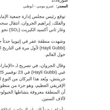
صورة
1/3
المصدر:
عمرو بيومي - أبوظبي
توقع رئيس مجلس إدارة جمعية الإمارا
وغاز ثاني أكسيد الكبريت (SO₂) نحو أجزاء من شبه الجزيرة العربية، خاصة اليمن وعُمان.
وشهدت منطقة عفر في إثيوبيا حدثاً جيو
(Hayli Gubbi) لأول مرة في ا
حول العالم.
وقال الجروان، في تصريح لـ «الإمارات
جرينتش، ويُعد هذا البركان من النوع
الإفريقي العظيم، وهو جزء من منظومة 
أن المنطقة معروفة بنشاطها الجيولوجي،
لآلاف السنين.
وأضاف: «بدأ الثوران المفاجئ بإطلاق