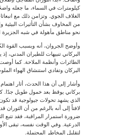
كيلومترات في السماء، ما جعله واضحً
من المخاوف بشأن التأثيرات البيئية 
نحو مناطق مأهولة في شبه الجزيرة ال
وأوضح الجروان، أنه وبسبب القوة الك
البركاني تنبيهات للطيران المدني، إذ
الطائرات وأنظمة الملاحة. كما أوصت
البركان وتفادي استنشاق الهواء الملوث
وأشار إلى أن هذا الحدث، أثار اهتمام
بركاني يوقظ بعد خمول طويل جدًا. كم
الذي يشهد تحولات جيولوجية قد تكون
لافتاً إلى أنه بالرغم من أن الثوران ق
ضرورة استمرار المراقبة، فقد تتبع ال
الدرعية. وفي الوقت نفسه، تبقى الأ
لتقليل المخاطر المحتملة.