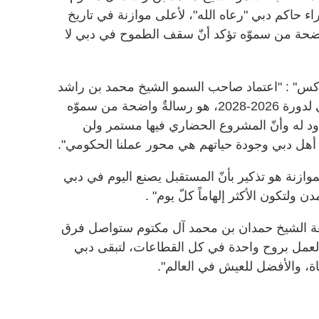
 حاكم دبي "رعاه الله"، لأعلى موازنة في تاريخ
20، هو رسالةٌ واضحة من سموّه تؤكد أنّ سقف الطموح في دبي لا
كس" : "اعتماد صاحب السمو الشيخ محمد بن راشد
آل مكتوم لأعلى موازنة في تاريخ دبي لدورة 2026-2028، هو رسالةٌ واضحة من سموّه
د له وأنّ المشروع الحضاري فيها مستمر ولن
 أهل دبي وجودة حياتهم هي محور عملنا الحكومي".
ازنة هو تذكير بأنّ المستقبل يصنع اليوم في دبي
ن ولتكون الأكثر إلهاماً كلّ يوم" .
بعة الشيخ حمدان بن محمد آل مكتوم ستواصل فرق
لعمل بروح واحدة في كل القطاعات، لتبقى دبي
اة، والأفضل للعيش في العالم".