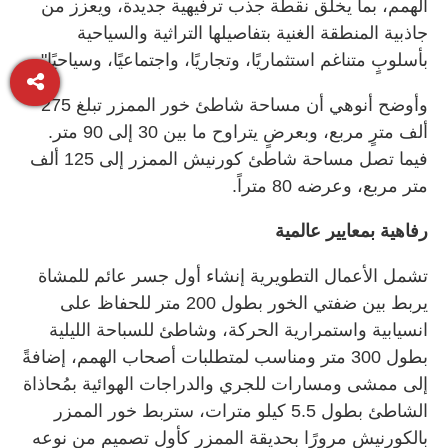
الهمم، بما يخلق نقطة جذب ترفيهية جديدة، ويعزز من
جاذبية المنطقة الغنية بتفاصيلها التراثية والسياحية
بأسلوبٍ متناغم استثماريًا، وتجاريًا، واجتماعيًا، وسياحيًا".
وأوضح أنوهي أن مساحة شاطئ خور الممزر تبلغ 275
ألف مترٍ مربع، وبعرضٍ يتراوح ما بين 30 إلى 90 متر.
فيما تصل مساحة شاطئ كورنيش الممزر إلى 125 ألف
متر مربع، وعرضه 80 متراً.
رفاهية بمعايير عالمية
تشمل الأعمال التطويرية إنشاء أول جسر عائم للمشاة
يربط بين ضفتي الخور بطول 200 متر للحفاظ على
انسيابية واستمرارية الحركة، وشاطئ للسباحة الليلية
بطول 300 متر ومناسب لمتطلبات أصحاب الهمم، إضافةً
إلى ممشى ومسارات للجري والدراجات الهوائية بمُحاذاة
الشاطئ بطول 5.5 كيلو مترات، ستربط خور الممزر
بالكورنيش مرورًا بحديقة الممزر كأول تصميم من نوعه