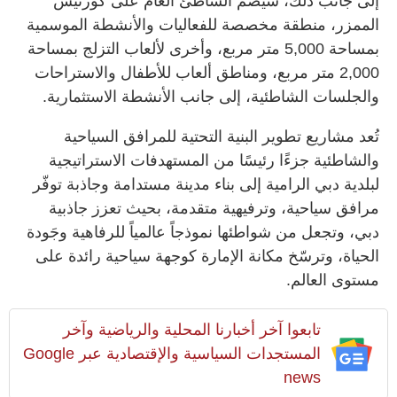
إلى جانب ذلك، سيضم الشاطئ العام على كورنيش
الممزر، منطقة مخصصة للفعاليات والأنشطة الموسمية
بمساحة 5,000 متر مربع، وأخرى لألعاب التزلج بمساحة
2,000 متر مربع، ومناطق ألعاب للأطفال والاستراحات
والجلسات الشاطئية، إلى جانب الأنشطة الاستثمارية.
تُعد مشاريع تطوير البنية التحتية للمرافق السياحية
والشاطئية جزءًا رئيسًا من المستهدفات الاستراتيجية
لبلدية دبي الرامية إلى بناء مدينة مستدامة وجاذبة توفّر
مرافق سياحية، وترفيهية متقدمة، بحيث تعزز جاذبية
دبي، وتجعل من شواطئها نموذجاً عالمياً للرفاهية وجَودة
الحياة، وترسّخ مكانة الإمارة كوجهة سياحية رائدة على
مستوى العالم.
تابعوا آخر أخبارنا المحلية والرياضية وآخر
المستجدات السياسية والإقتصادية عبر Google
news