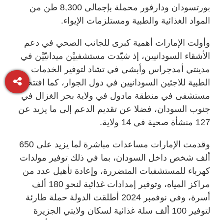
بورتسودان ودارفور محملة بإجمالي 8,300 طن من
المواد الغذائية والطبية ومستلزمات الإيواء.
وأولت الإمارات أهمية كبرى للجانب الصحي في دعم
الأشقاء السودانيين، إذ شيّدت مستشفييْن ميدانيّيْن في
مدينتي أمدجراس وأبشي في تشاد لتوفير الخدمات
الطبية للاجئين السودانيين في دول الجوار، كما افتتحت
مستشفى في منطقة مادول في ولاية بحر الغزال في
جنوب السودان، فضلا عن تقديم الدعم إلى ما يزيد عن
127 منشأة صحية في 14 ولاية.
وقدمت الإمارات مساعدات مباشرة لما يزيد على 650
ألف شخص داخل السودان، بما في ذلك توفير مولدات
كهرباء للمستشفيات المتضررة، وإعادة تأهيل عدد من
مراكز المياه، وتوفير إمدادات غذائية لنحو 180 ألف
أسرة، وفي نوفمبر 2024 أطلقت الدولة حملة طارئة
لتوفير 100 ألف سلة غذائية لسكان ولايتي الجزيرة