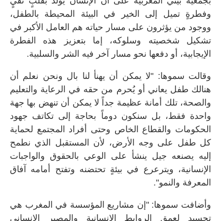
بجمعية بيتي المغربية على أن الإنسان يولد بقلبٍ نقيٍ
وفطرةٍ تميل إلى الخير في البيئة المحيطة بالطفل،
ووجود من يؤثرون على مسار حياته هم العامل الأكبر في
تشكيل شخصيته وسلوكه، إما بتعزيز هذه الفطرة
الإيجابية، أو دفعها نحو مسار آخر فيه الشر والسلبية.
وقالت سموها: "لا يمكن أن يهنأ لنا بال ونحن نعلم أن
هنالك طفل يعاني أو يُحرم من حقه في الرعاية والتعليم
والصحة، تلك أمانة عظيمة جداً لا يمكن أن تنهض بها جهة
واحدة فقط، بل سنكون دوماً بحاجة إلى تكاتف جهود
الحكومات والقطاع الخاص وحتى أفراد المجتمع لحماية
كل طفل على وجه الأرض، لأن المستقبل الذي نطمح
إليه يصنعه جيل ينشأ على الوعي بالحقوق والواجبات
الإنسانية، ويترعرع في بيئةٍ تحتضنه وتفتح أمامه آفاق
المعرفة والنمو".
وأضافت سموها: "إن مشاريع المؤسسة في المغرب هي
تجسيد لعمق الروابط الإنسانية والمصير الإنساني