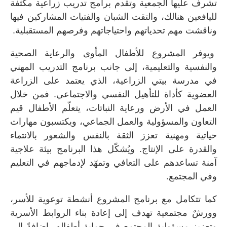
تشرف عليها الجمعية وتقدم برامج تدريب زراعية مكثفة
لليافعين هنالك، والتقت الشبان والفتيات المشاركين فيها
وناقشت مهم تحدياتهم واحتياجاتهم وفرصهم المستقبلية.
ويوفر المشروع للأطفال المأوى والرعاية الصحية
والنفسية والتعليمية، إلى جانب برنامج التدريب المهني
في مدرسة بيتي الزراعية، الذي يعتمد على الزراعة
العضوية كأداة للتأهيل النفسي والاجتماعي. فمن خلال
العمل في الأرض ورعاية النباتات، يتعلّم الأطفال قيم
التعاون والمسؤولية والعمل الجماعي، ويكتسبون مهارات
حياتية ومهنية تعزز الثقة بالنفس والشعور بالانتماء
والقدرة على الإنتاج. ويُشكّل هذا البرنامج بيئة علاجية
آمنة تساعدهم على التعافي وتمهّد لإدماجهم في التعليم
وفي المجتمع.
كما تتكامل مع برنامج المشروع أنشطة توعوية للأسر،
وورشٌ مجتمعية تهدف إلى إعادة بناء الروابط الأسرية
وتعزيز مسؤولية المجتمع في حماية أطفاله، إضافةً إلى