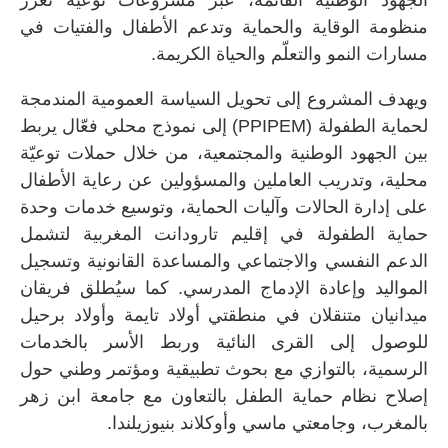
الجهود الوطنية القائمة، عبر مشروعات نوعية تعزز
منظومة الوقاية والحماية وتدعم الأطفال والفتيات في
مسارات النمو والتعلّم والحياة الكريمة.
ويهدف المشروع إلى تحويل السياسة العمومية المندمجة
لحماية الطفولة (
PPIPEM
) إلى نموذج محلي فعّال يربط
بين الجهود الوطنية والمجتمعية، من خلال حملات توعيّة
محلية، وتدريب العاملين والمسؤولين عن رعاية الأطفال
على إدارة الحالات وآليات الحماية، وتوسيع خدمات وحدة
حماية الطفولة في إقليم تارودانت المغربية لتشمل
الدعم النفسي والاجتماعي والمساعدة القانونية وتسجيل
المواليد وإعادة الإدماج المدرسي. كما سيُطلق فريقان
ميدانيان متنقلان في منطقتي أولاد تايمة وأولاد برحيل
للوصول إلى القرى النائية وربط الأسر بالخدمات
الرسمية، بالتوازي مع بحوث تطبيقية ومؤتمر وطني حول
إصلاح نظام حماية الطفل بالتعاون مع جامعة ابن زهر
بالمغرب، وجامعتي ماسي وأوكلاند بنيوزيلندا.