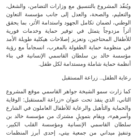
ويُنفّذ المشروع بالتنسيق مع وزارات التضامن، والشغل،
والتعليم، والصحة، والعدل إلى جانب مؤسسة التعاون
الوطني، لضمان تكامل الجهود واستدامة الأثر، بما يحقق
أثراً مزدوجاً يتمثل في توفير حماية وخدمات فورية
للأطفال المحتاجين، وتعزيز إصلاحات هيكلية طويلة الأمد
في منظومة حماية الطفولة بالمغرب، انسجاماً مع رؤية
مؤسسة خالد بن سلطان القاسمي الإنسانية في بناء
أنظمة حماية شاملة ومستدامة لكل طفل.
رعاية الطفل.. زراعة المستقبل
كما زارت سمو الشيخة جواهر القاسمي موقع المشروع
الثاني، الذي ينفذ تحت عنوان «زراعة المستقبل: الوقاية
والحماية والتأهيل والرعاية للأطفال العاملون في الشارع
وأسرهم»، ويقام بتمويلٍ مشترك من مؤسسة خالد بن
سلطان القاسمي الإنسانية ومؤسسة القلب الكبير،
وتنفيذٍ ميداني من جمعية بيتي، إحدى أبرز المنظمات