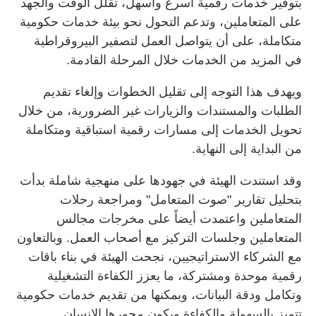
بتوفير خدمات رقمية أسرع وأسهل، تقلل الوقت والجهد
على المتعاملين، وتدعم التحول نحو بيئة خدمات حكومية
متكاملة، على أن يتواصل العمل لتصفير البيروقراطية
في المزيد من الخدمات خلال المرحلة القادمة.
ويهدف هذا التوجه إلى تقليل الخطوات وإلغاء تقديم
الطلبات والمستندات والزيارات غير الضرورية، من خلال
تحويل الخدمات إلى مسارات رقمية استباقية ومتكاملة
من البداية إلى النهاية.
وقد استندت الهيئة في جهودها على منهجية شاملة بدأت
بتحليل تقارير "صوت المتعامل" ومراجعة رحلات
المتعاملين واعتمدت أيضاً على مخرجات مجالس
المتعاملين وجلسات التركيز مع أصحاب العمل. وبالتعاون
مع الشركاء الاستراتيجيين، نجحت الهيئة في بناء باقات
رقمية موحدة ومشتركة، ما يعزز الكفاءة التشغيلية
وتكامل ودقة البيانات، وبمكنها من تقديم خدمات حكومية
تتميز بالسهولة والكفاءة ويكون محورها الإنسان.