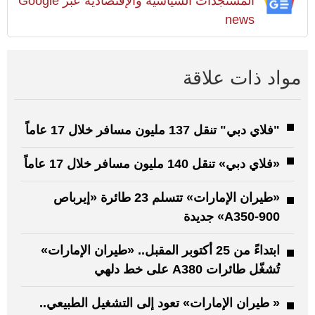
المستجدات السياسية والإقتصادية عبر Google
news
مواد ذات علاقة
"فلاي دبي" تنقل 137 مليون مسافر خلال 17 عاماً
«فلاي دبي» تنقل 140 مليون مسافر خلال 17 عاماً
«طيران الإمارات» تتسلم 23 طائرة «إيرباص
A350-900» جديدة
ابتداءً من 25 أكتوبر المقبل.. «طيران الإمارات»
تُشغّل طائرات A380 على خط دلهي
« طيران الإمارات» تعود إلى التشغيل الطبيعي..