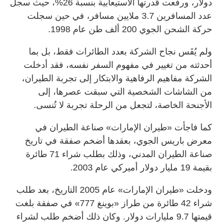
دولار، ورفعت قدرتها الاستيعابية بنسبة 26%، حيث سجل
عدد المسافرين 3.7 ملايين مسافر، في حين سجلت
حركة الشحن الجوي 200 ألف طن عام 1998.
ولم يُقَس نجاح الشركة بعدد الطائرات فقط، بل بما
أحدثته من تغيير في مفهوم السفر نفسه، فقد أدخلت
الشركة مفاهيم الرفاهية والابتكار إلى تجربة الطيران،
من الشاشات الشخصية التي سبقت عصرها، إلى
الأجنحة الخاصة، لتجعل من الرحلة تجربة لا تُنسى.
كما فاجأت «طيران الإمارات» صناعة الطيران في
معرض باريس الجوي، بعقدها أضخم صفقة في تاريخ
صناعة الطيران المدني، وذلك بطلب شراء 71 طائرة
بقيمة 19 مليار دولار أميركي عام 2003.
ودخلت «طيران الإمارات» عام 2005 التاريخ، بعد طلب
شراء 42 طائرة من طراز «بوينغ 777» في صفقة بلغت
قيمتها 9.7 مليارات دولار. وكان ذلك أضخم طلب لشراء