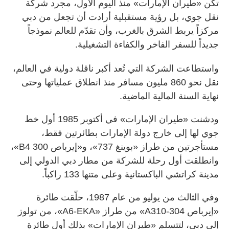
تكن «طيران الإمارات» منذ اليوم الأول، مجرد شركة
نقل جوي، بل رؤية مستقبلية أرادت أن تجعل من دبي
مركزاً يربط الشرق بالغرب، وأن تقدّم للعالم نموذجاً
جديداً للسفر الفاخر والكفاءة التشغيلية.
واستطاعت الشركة التي تُعد أكبر ناقلة دولية في العالم،
نقل نحو 860 مليون مسافر منذ انطلاق عملياتها وحتى
نهاية السنة المالية الماضية.
ودشنت «طيران الإمارات» في أكتوبر 1985 أول خط
جوي لها إلى خارج دولة الإمارات بطائرتين فقط،
مستأجرتين من طراز «بوينغ 737»، و«إيرباص B4 300»،
وانطلقت أول رحلة للشركة من مطار دبي الدولي إلى
مدينة كراتشي الباكستانية وعلى متنها 133 راكباً.
وفي الثالث من يوليو من عام 1987، حلّقت طائرة
«إيرباص A310-304» من طراز «A6-EKA»، من تولوز
إلى دبي، لتتسلم «طيران الإمارات» بذلك أول طائرة