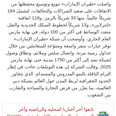
واصلت «طيران الإمارات» تنويع وتوسيع محفظتها من
الاتفاقات على صعيد الشراكات والتحالفات، لتشمل 164
شريكاً عالمياً، منها 33 شريكاً بالرمز، و118 اتفاقية
«إنترلاين»، و13 شريكاً لخطوط السكك الحديدية والنقل
متعدد الوسائط في أكثر من 100 دولة، في نهاية مارس
العام الجاري، وأوضحت أن شبكة «طيران الإمارات»
توفر خيارات سفر واسعة ومتنوّعة للمتعاملين من خلال
جداول زمنية مرنة، واتصال سلس وملائم، ونطاق وصول
لشبكة تمتد إلى أكثر من 1750 مدينة حتى نهاية مارس
2025. وقالت الشركة إن هذه التوسّعات جاءت في إطار
التزام الناقلة بالنمو المدروس والمستدام، الذي يتجاوز
الحدود الجغرافية لربط المدن حول العالم بشبكة دبي
العالمية، بما يعزّز من فرص التجارة والسياحة والتقارب
بين الشعوب.
تابعوا آخر أخبارنا المحلية والرياضية وآخر