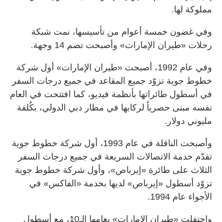
مملوكة لها.
وفي غضون خمسة أعوام من تأسيسها، نمت شبكة
رحلات «طيران الإمارات» وأصبحت تضم 14 وجهة.
وفي عام 1992، أصبحت «طيران اﻹمارات» أول شركة
خطوط جوية تزوّد جميع المقاعد في جميع درجات السفر
في أسطول طائراتها بأنظمة فيديو، كما افتتحت في العام
نفسه مبنى حصرياً لركابها في مطار دبي الدولي، بكُلفة
مليوني دولار.
وأصبحت الناقلة في عام 1993، أول شركة خطوط جوية
تقدّم خدمة الاتصالات السريعة في جميع درجات السفر
الثلاث على طائرة «إيرباص»، وأول شركة خطوط جوية
تزوّد أسطول «إيرباص» لديها بخدمة «الفاكس» في
الأجواء عام 1994.
واحتفلت «طيران الإمارات» بعامها الـ10، مع أسطول