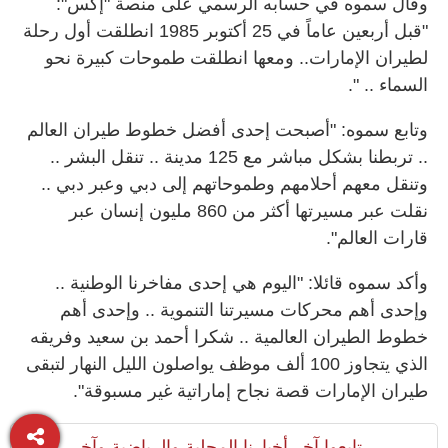
وقال سموه في حسابه الرسمي على منصة "إكس":
"قبل أربعين عاماً في
25
أكتوبر
1985
انطلقت أول رحلة
لطيران الإمارات.. ومعها انطلقت طموحات كبيرة نحو
السماء
.. ".
وتابع سموه: "أصبحت إحدى أفضل خطوط طيران العالم
.. تربطنا بشكل مباشر مع
125
مدينة .. تنقل البشر ..
وتنقل معهم أحلامهم وطموحاتهم إلى دبي وعبر دبي ..
نقلت عبر مسيرتها أكثر من
860
مليون إنسان عبر
قارات العالم".
وأكد سموه قائلا: "اليوم هي إحدى مفاخرنا الوطنية ..
وإحدى أهم محركات مسيرتنا التنموية .. وإحدى أهم
خطوط الطيران العالمية ..
شكرا أحمد بن سعيد وفريقه
الذي يتجاوز
100
ألف موظف يواصلون الليل النهار لتبقى
طيران الإمارات قصة نجاح إماراتية غير مسبوقة".
تابعوا آخر أخبارنا المحلية والرياضية وآخر