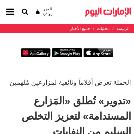
الفجر
04:26
الرئيسة
محليات
جميع الأخبار
الحملة تعرض أفلاماً وثائقية لمزارعين مُلهِمين
«تدوير» تُطلق «المَزارع
المستدامة» لتعزيز التخلص
السليم من النفايات