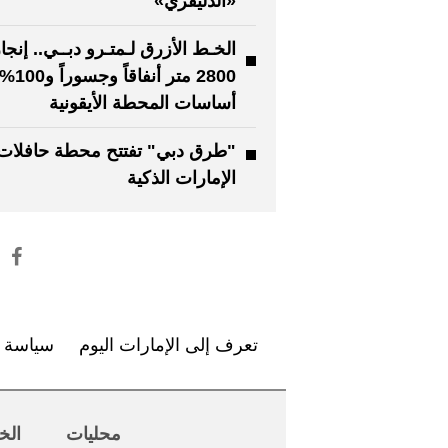
«الدليفري»
الخـط الأزرق لـمتـرو دبــي.. إنجا
2800 متر أن
أساسات المحطة الأيقونية
"طرق دبي" تفتتح محطة حافلات
الإمارات الذكية
تعرف إلى الإمارات اليوم
سياسة ا
محليات
الخ