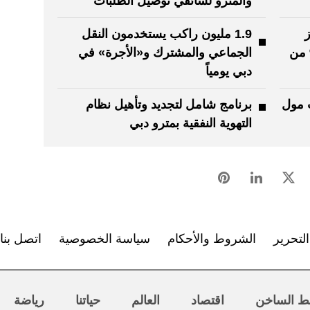
والمترو لسائقي توصيل الطلبات
ز
1.9 مليون راكب يستخدمون النقل
فاقاً وجسوراً و100% من
الجماعي والمشترك و«الأجرة» في
دبي يومياً
 مول
برنامج شامل لتجديد وتأهيل نظام
التهوية النفقية بمترو دبي
لتحرير
الشروط والأحكام
سياسة الخصوصية
اتصل بنا
ط الساخن
اقتصاد
العالم
حياتنا
رياضة