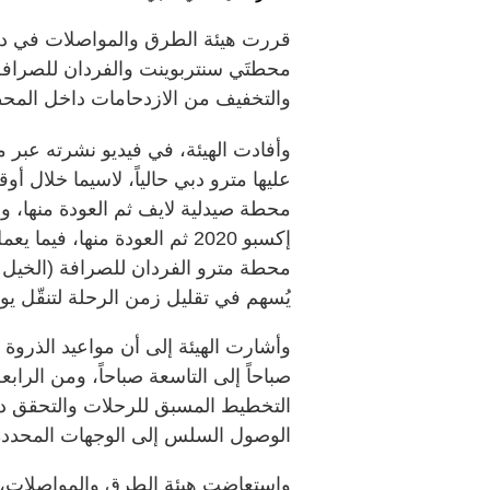
قررت هيئة الطرق والمواصلات في دبي
محطتَي سنتربوينت والفردان للصرافة
والتخفيف من الازدحامات داخل المح
وأفادت الهيئة، في فيديو نشرته عبر م
عليها مترو دبي حالياً، لاسيما خلال
محطة صيدلية لايف ثم العودة منها، 
إكسبو 2020 ثم العودة منها،
محطة مترو الفردان للصرافة (الخيل سا
يُسهم في تقليل زمن الرحلة لتنقّل يو
وأشارت الهيئة إلى أن مواعيد الذروة 
صباحاً إلى التاسعة صباحاً، ومن الرابع
التخطيط المسبق للرحلات والتحقق دائ
الوصول السلس إلى الوجهات المحددة
واستعاضت هيئة الطرق والمواصلات، أخ