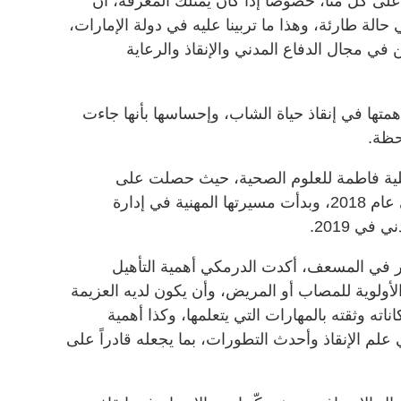
ى كل منا، خصوصاً إذا كان يمتلك المعرفة، أن
الة طارئة، وهذا ما تربينا عليه في دولة الإمارات،
 في مجال الدفاع المدني والإنقاذ والرعاية
تها في إنقاذ حياة الشاب، وإحساسها بأنها جاءت
حظة.
ة فاطمة للعلوم الصحية، حيث حصلت على
بكالوريوس إسعاف طب وطوارئ في عام 2018، وبدأت مسيرتها المهنية في إدارة
ي 2019.
 في المسعف، أكدت الدرمكي أهمية التأهيل
لأولوية للمصاب أو المريض، وأن يكون لديه العزيمة
ناته وثقته بالمهارات التي يتعلمها، وكذا أهمية
م الإنقاذ وأحدث التطورات، بما يجعله قادراً على