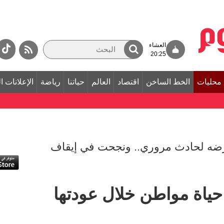
العشاء
20:25
محليات
الخط الساخن
اقتصاد
العالم
حياتنا
رياضة
الإعلانات ا
رّضه لحادث مروري.. ونجحت في إيقاف
 حياة مواطن خلال عودتها