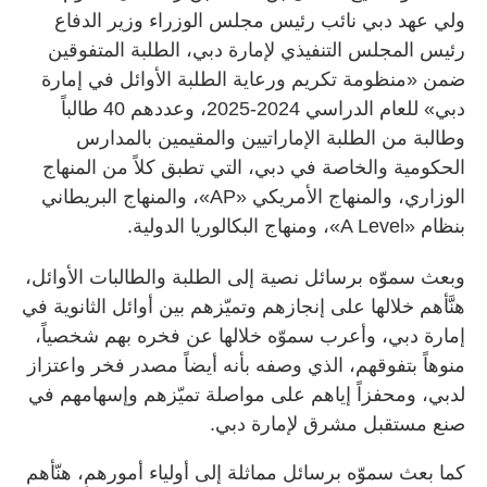
ولي عهد دبي نائب رئيس مجلس الوزراء وزير الدفاع
رئيس المجلس التنفيذي لإمارة دبي، الطلبة المتفوقين
ضمن «منظومة تكريم ورعاية الطلبة الأوائل في إمارة
دبي» للعام الدراسي 2024-2025، وعددهم 40 طالباً
وطالبة من الطلبة الإماراتيين والمقيمين بالمدارس
الحكومية والخاصة في دبي، التي تطبق كلاً من المنهاج
الوزاري، والمنهاج الأمريكي «AP»، والمنهاج البريطاني
بنظام «A Level»، ومنهاج البكالوريا الدولية.
وبعث سموّه برسائل نصية إلى الطلبة والطالبات الأوائل،
هنَّأهم خلالها على إنجازهم وتميّزهم بين أوائل الثانوية في
إمارة دبي، وأعرب سموّه خلالها عن فخره بهم شخصياً،
منوهاً بتفوقهم، الذي وصفه بأنه أيضاً مصدر فخر واعتزاز
لدبي، ومحفزاً إياهم على مواصلة تميّزهم وإسهامهم في
صنع مستقبل مشرق لإمارة دبي.
كما بعث سموّه برسائل مماثلة إلى أولياء أمورهم، هنّأهم