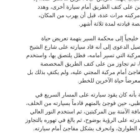
 من على كتف الطريق أمام سيارة أخرى، وهدد
 مركبته مرات عدة، قبل أن يهرب من المكان،
ة قيادته لمدة ثلاثة أشهر.
ي خليجياً إلى محكمة السير بتهمة تعريض حياة
يل الدعوى إلى أنه قاد سيارته على شارع الشيخ
مركبة التي تسير أمامه، فظل يلتصق بها، واستخدم
قها، ثم تجاوز من على كتف الطريق المخصصة
ئ أمام مركبة المجني عليه، ولم يكتفِ بذلك بل
ضاً حياة الآخرين للخطر.
مة بأنه كان يقود سيارته على المسار السريع في
وظبي، حين فوجئ بالمتهم قادماً بسيارته من الخلف،
فة الآمنة بين المركبتين، ثم استخدم النور العالي
رته على الرؤية بوضوح، ثم بالغ في تهوره بالتجاوز
الطوارئ، وانحرف بشكل مفاجئ أمام سيارته.