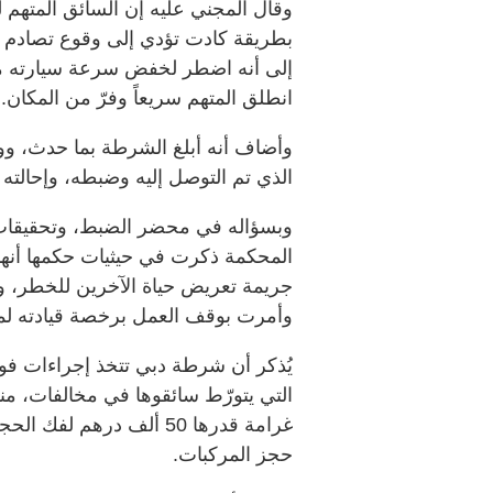
وقال المجني عليه إن السائق المتهم 
بطريقة كادت تؤدي إلى وقوع تصادم بين
انطلق المتهم سريعاً وفرّ من المكان.
وأضاف أنه أبلغ الشرطة بما حدث، ووثق
الذي تم التوصل إليه وضبطه، وإحالته إل
وبسؤاله في محضر الضبط، وتحقيقات ال
المحكمة ذكرت في حيثيات حكمها أنها ت
وأمرت بوقف العمل برخصة قيادته لمدة 
يُذكر أن شرطة دبي تتخذ إجراءات فو
التي يتورّط سائقوها في مخالفات، م
حجز المركبات.