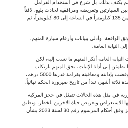
لم يكتفِ بذلك، بل شرع في استخدام الفرامل
 السيارتين وتعريضه ومرافقيه لحادث بليغ، لافتاً
إلى أنه اضطر لخفض سرعة سيارته من 135 كيلومتراً في الساعة إلى 80 كيلومتراً، ثم
 الواقعة، وأدلى ببيانات وأرقام سيارة المتهم،
ى النيابة العامة.
نيابة العامة أنكر المتهم ما نسب إليه، لكن
طمئن إلى أدلة الإثبات، بحق المتهم بارتكاب
جريمة تعريض حياة الآخرين للخطر، وقضت بإدانته ومعاقبته بغرامة قدرها 5000 درهم،
ثلاثة أشهر، تبدأ من تاريخ صيرورة الحكم نهائياً.
رية في مثل هذه الحالات تتمثل في حجز المركبة
نها الاستعراض وتعريض حياة الآخرين للخطر، وتطبق
غرامة قدرها 50 ألف درهم لفك الحجز وفق أحكام المرسوم رقم 30 لسنة 2023 بشأن