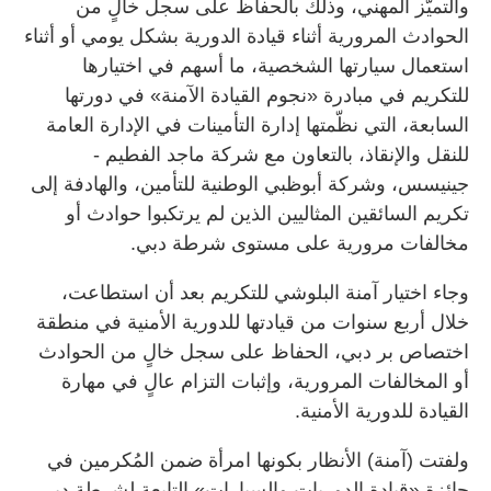
والتميّز المهني، وذلك بالحفاظ على سجل خالٍ من
الحوادث المرورية أثناء قيادة الدورية بشكل يومي أو أثناء
استعمال سيارتها الشخصية، ما أسهم في اختيارها
للتكريم في مبادرة «نجوم القيادة الآمنة» في دورتها
السابعة، التي نظّمتها إدارة التأمينات في الإدارة العامة
للنقل والإنقاذ، بالتعاون مع شركة ماجد الفطيم -
جينيسس، وشركة أبوظبي الوطنية للتأمين، والهادفة إلى
تكريم السائقين المثاليين الذين لم يرتكبوا حوادث أو
مخالفات مرورية على مستوى شرطة دبي.
وجاء اختيار آمنة البلوشي للتكريم بعد أن استطاعت،
خلال أربع سنوات من قيادتها للدورية الأمنية في منطقة
اختصاص بر دبي، الحفاظ على سجل خالٍ من الحوادث
أو المخالفات المرورية، وإثبات التزام عالٍ في مهارة
القيادة للدورية الأمنية.
ولفتت (آمنة) الأنظار بكونها امرأة ضمن المُكرمين في
جائزة «قيادة الدوريات والسيارات» التابعة لشرطة دبي،