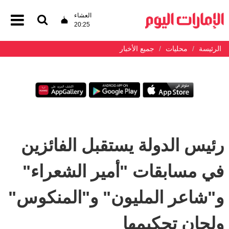
العشاء
20:25
الرئيسة
محليات
جميع الأخبار
رئيس الدولة يستقبل الفائزين
في مسابقات "أمير الشعراء"
و"شاعر المليون" و"المنكوس"
ولجان تحكيمها