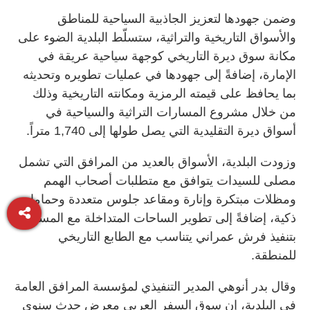
وضمن جهودها لتعزيز الجاذبية السياحية للمناطق
والأسواق التاريخية والتراثية، ستسلّط البلدية الضوء على
مكانة سوق ديرة التاريخي كوجهة سياحية عريقة في
الإمارة، إضافةً إلى جهودها في عمليات تطويره وتحديثه
بما يحافظ على قيمته الرمزية ومكانته التاريخية وذلك
من خلال مشروع المسارات التراثية والسياحية في
أسواق ديرة التقليدية التي يصل طولها إلى 1,740 متراً
.
وزودت البلدية، الأسواق بالعديد من المرافق التي تشمل
مصلى للسيدات يتوافق مع متطلبات أصحاب الهمم
ومظلات مبتكرة وإنارة ومقاعد جلوس متعددة وحمامات
ذكية، إضافةً إلى تطوير الساحات المتداخلة مع المسارات
بتنفيذ فرش عمراني يتناسب مع الطابع التاريخي
للمنطقة
.
وقال بدر أنوهي المدير التنفيذي لمؤسسة المرافق العامة
في البلدية، إن سوق السفر العربي معرض حدث سنوي