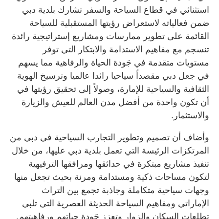
استثنائي في قطاع السياحة والسفر تشارك بلدية دبي
ضمن فعالياته لاستعراض رؤيتها المستقبلية للسياحة
القائمة على تطوير ممارسات ومشاريع إستراتيجية رائدة
تنسجم مع مفاهيم الاستدامة والابتكار التي توفر
مستويات متقدمة في جَودة الحياة والرفاهية مما يسهم
في جعل دبي مقصداً سياحيا رائدا عالميا وترسيخ الهوية
الثقافية والسياحية للإمارة، وصولاً إلى تحقيق رؤيتها في
أن تكون واحدة من أفضل مدن العالم للعيش والزيارة
والاستثمار
.
وأضاف أن تصميم وتطوير التجارب السياحية في دبي من
المرتكزات الرئيسة التي تعمل بلدية دبي عليها، من خلال
تنفيذ مشاريع مبتكرة في حدائقها ومرافقها الترفيهية
لتكون مساحات ذكية ومستدامة ومرنة بحيث تجعل منها
وجهات سياحية متكاملة وجاذبة تجمع بين التراث
الإماراتي ومفاهيم السياحة الحديثة العصرية التي تلبي
تطلعات السكان والزوار وتعزز جَودة حياتهم ورفاهيتهم
.