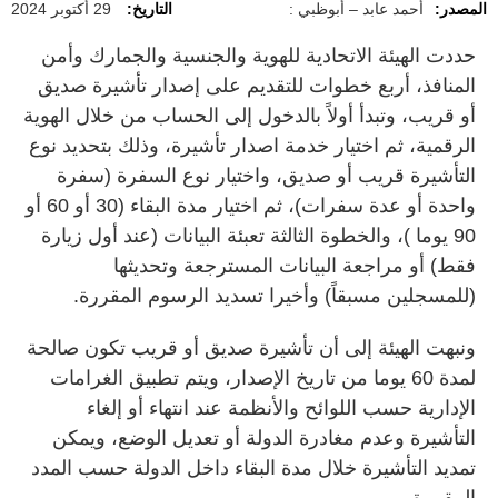
المصدر:
أحمد عابد – أبوظبي :
التاريخ:
29 أكتوبر 2024
حددت الهيئة الاتحادية للهوية والجنسية والجمارك وأمن
المنافذ، أربع خطوات للتقديم على إصدار تأشيرة صديق
أو قريب، وتبدأ أولاً بالدخول إلى الحساب من خلال الهوية
الرقمية، ثم اختيار خدمة اصدار تأشيرة، وذلك بتحديد نوع
التأشيرة قريب أو صديق، واختيار نوع السفرة (سفرة
واحدة أو عدة سفرات)، ثم اختيار مدة البقاء (30 أو 60 أو
90 يوما )، والخطوة الثالثة تعبئة البيانات (عند أول زيارة
فقط) أو مراجعة البيانات المسترجعة وتحديثها
(للمسجلين مسبقاً) وأخيرا تسديد الرسوم المقررة.
ونبهت الهيئة إلى أن تأشيرة صديق أو قريب تكون صالحة
لمدة 60 يوما من تاريخ الإصدار، ويتم تطبيق الغرامات
الإدارية حسب اللوائح والأنظمة عند انتهاء أو إلغاء
التأشيرة وعدم مغادرة الدولة أو تعديل الوضع، ويمكن
تمديد التأشيرة خلال مدة البقاء داخل الدولة حسب المدد
المقررة.