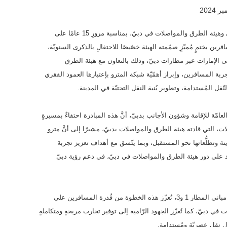
احتفت الإدارة العامّة للإقامة وشؤون الأجانب بدبيّ وهيئة الطرق والمواصلات في دبيّ، بمناسبة مرورِ 15 عامًا على
ن بختمٍ مُميّزٍ صمّمته الهيئة خصّيصًا للاحتفالِ بالذكرى السنويّة،
القادمين إلى الإمارات عبر مطارات دبيّ، وذلك بالتعاون مع هيئة الطرق
بة المسافرين، وإبراز أهمّيّة شبكة المترو بإعتبارها العمود الفقري
قل المُستدامة، وتطوير بُنية النقل التحتيّة في المدينة.
امّة للإقامة وشؤون الأجانب بدبيّ، أنَّ هذه المبادرة احتفاءٌ بمسيرةٍ
، التي قادته هيئة الطرق والمواصلات بدبيّ، مشيرًا إلى أنَّ مترو
ينة وتطلُّعاتها نحو المستقبل، وبما يتّسق مع أهداف تعزيز تجربة
أكيد على دور هيئة الطرق والمواصلات في دبيّ، في دعم رؤية دبيّ
ومن خلال توزيع بطاقات نول، وإتاحة المترو داخل مباني المطار 1 و3، تُعزّز هذه الخطوة من قُدرة المسافرين على
في دبيّ، كما تُعزّز الجهود الرّامية إلى توفير تجارب مريحةٍ ومتكاملةٍ
 نقلٍ عصريّةٍ ومُستدامة.