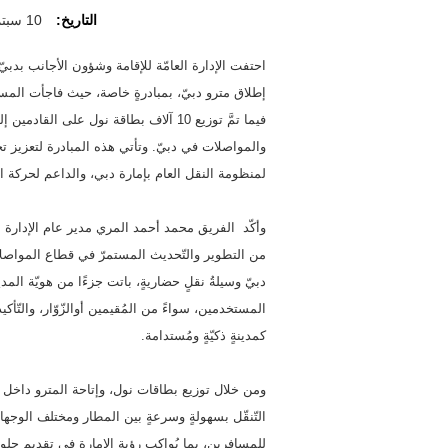
التاريخ:
10 سبتمبر 2024
إطلاق مترو دبيّ، بمبادرةٍ خاصة، حيث فاجأت المسافري
فيما تمَّ توزيع 10 آلاف بطاقة نول على 
والمواصلات في دبيّ. وتأتي هذه المبادرة لتعزيز تجر
لمنظومة النقل العام بإمارة دبي، والداعم لحركة النّ
وأكّد الفريق محمد أحمد المري مدير عام الإدارة الع
من التطوير والتّحديث المستمرّ في قطاع المواصلات
دبيّ وسيلةُ نقلٍ حضاريةٍ، باتت جزءًا من هويّة المد
المستخدمين، سواءً من المُقيمين أوالزّوّار، والتّ
كمدينةٍ ذكيّةٍ ومُستدامة.
التّنقّل بسهولةٍ وسرعةٍ بين المطار ومختلف الوجهات 
للمسافرين، بما يُواكب رؤية الإمارة في تقديم حلولِ