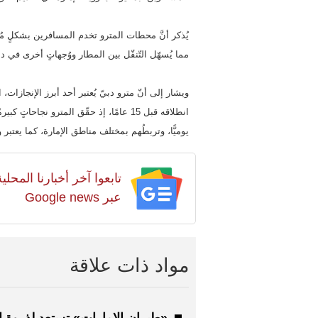
مما يُسهّل التّنقّل بين المطار ووُجهاتٍ أخرى في د
ويشار إلى أنّ مترو دبيّ يُعتبر أحد أبرز الإنجازات،
انطلاقه قبل 15 عامًا، إذ حقّق المترو نجا
يوميًّا، وتربطُهم بمختلف مناطق الإمارة، كما يعتب
تابعوا آخر أخبارنا المح
عبر Google news
مواد ذات علاقة
«طيران الإمارات» تستعد لذروة 