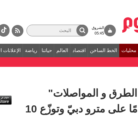
الشروق
05:45
محليات
الخط الساخن
اقتصاد
العالم
حياتنا
رياضة
الإعلانات ا
ة الطرق و المواصلات"
تحتفيان بمرور 15 عامًا على مترو دبيّ وتوزّع 10