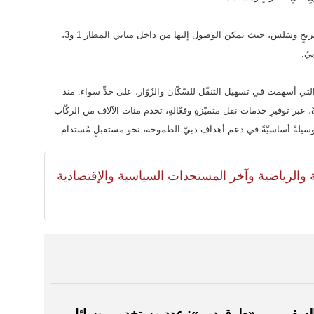
يُذكر أنَّ محطات المترو تخدم المسافرين بشكلٍ مُريحٍ وسَلس، حيث يمكن الوصول إليها من داخل مباني المطار 1 و3،
بيّ.
 التي أسهمت في تسهيل التنقّل للسّكّان والزّوّار، على حدٍّ سواء. منذ
حاتٍ كبيرةً، عبر توفيرِ خدمات نقل متميّزةٍ وفعّالةٍ، تخدم مئات الآلاف من الركّاب
ر وسيلةً أساسيّةً في دعم أهداف دبيّ الطموحة، نحو مستقبلٍ مُستدام.
لية والرياضية وآخر المستجدات السياسية والإقتصادية
السفر
«طرق دبي»: عدد مستخدمي وسائل