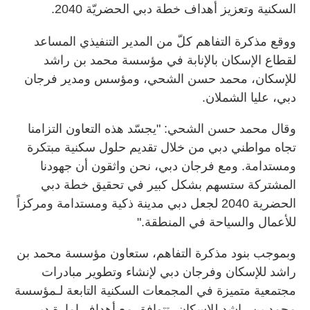
السكنية وتعزيز أهداف خطة دبي الحضريّة 2040.
ووقع مذكرة التفاهم كلّ من المدير التنفيذي المساعد
لقطاع الإسكان بالإنابة في مؤسسة محمد بن راشد
للإسكان، محمد حسن الشحي، ومؤسس ومدير فرجان
دبي، عليا الشملان.
وقال محمد حسن الشحي: "يجسّد هذه التعاون التزامنا
تجاه مواطني دبي من خلال تقديم حلول سكنية مبتكرة
ومستدامة. ومع فرجان دبي، نحن واثقون أن جهودنا
المشتركة ستسهم بشكل كبير في تحقيق خطة دبي
الحضرية 2040 لجعل دبي مدينة ذكية ومستدامة ومركزاً
للأعمال والسياحة في المنطقة."
وبموجب بنود مذكرة التفاهم، ستعاون مؤسسة محمد بن
راشد للإسكان وفرجان دبي لإنشاء وتطوير مبادرات
مجتمعية متميزة في المجمعات السكنية التابعة لـمؤسسة
محمد بن راشد للإسكان، تتوافق مع أهداف إمارة دبي