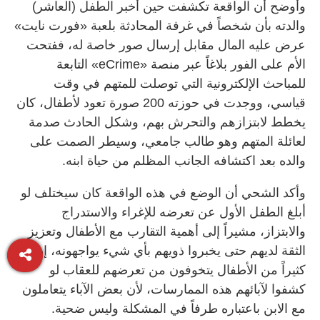
وأوضح أن الواقعة تكشفت حين أخبر الطفل (العاشر)
والدته بأن شخصاً في غرفة المحادثة بلعبة «فورت نايت»
عرض عليه المال مقابل إرسال صور خاصة له، ففتحت
الأم على الفور بلاغاً عبر منصة «eCrime» التابعة
للمباحث الإلكترونية التي توصلت للمتهم في وقت
قياسي، ووجدت في حوزته 200 صورة تعود لأطفال، كان
يخطط لابتزازهم والتحرش بهم، وشكل الحادث صدمة
لعائلة المتهم وهو طالب جامعي، وسيطر الصمت على
والده بعد اكتشافه الجانب المظلم من حياة ابنه.
وأكد الشحي أن الوضع في هذه الواقعة كان سيختلف لو
أبلغ الطفل الأول عن تعرضه للإغراء والاستدراج
والابتزاز، مشيراً إلى أهمية التقارب مع الأطفال وتعزيز
الثقة لديهم حتى يخبروا ذويهم بأي شيء يواجهونه، إذ إن
كثيراً من الأطفال يتخوفون من تعرضهم للعقاب لو
كشفوا لآبائهم هذه الممارسات، لأن بعض الآباء يتعاملون
مع الابن باعتباره طرفاً في المشكلة وليس ضحية.