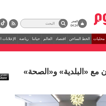
الفجر
04:24
محليات
الخط الساخن
اقتصاد
العالم
حياتنا
رياضة
الإعلانات ا
ن مع «البلدية» و«الصحة»