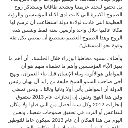
بل نجتمع لنجدد عزيمتنا ونشحذ طاقاتنا ونستذكر روح
الطموح الكبيرة التي كانت لدى الآباء المؤسسين والرؤية
العظيمة التي قادت لولادة دولة استطاعت أن ترسخ لها
مكانا عالميا خلال واحد وأربعين سنة فقط وبنفس هذه
الروح وهذا الطموح العظيم نستطيع أن نمضي بكل ثقة
وقوة نحو المستقبل".
وأضاف سموه مخاطبا الوزراء خلال الجلسة، "أن أهم ما
يميز الآباء المؤسسين وأهم ما تعلمناه منهم هو أن
المواطن هوالألوية وبناء الإنسان قبل بناء العمران، ونهج
أخي صاحب السمو الشيخ خليفة بن زايد آل نهيان رئيس
الدولة أن المواطن يأتي أولا وثانيا وثالثا .. ونحن نمضي
وفق هذا النهج ونقول إن إنجازات عام 2013 ستفوق
إنجازات 2012 وكل سنة أفضل من التي قبلها ولا مكان
للتقاعس أو التردد في تحقيق طموحات شعبنا.. ونعلن
اليوم من هذا المكان أن عام 2013 سيكون عاما للتوطين
والذي سيكون أولوية وطنية لا بد أن تتكاتف الجهود