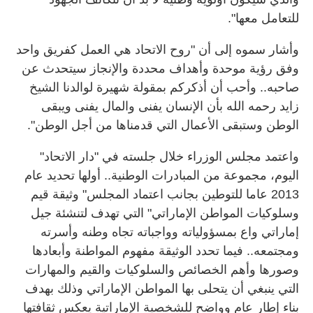
للتعامل معها".
وأشار سموه إلى أن "روح الاتحاد هي العمل كفريق واحد
وفق رؤية موحدة وأهداف محددة والإنجاز سيتحدث عن
صاحبه.. وأحب أن أذكركم بمقولة شهيرة لوالدنا الشيخ
زايد رحمه الله بأن الإنسان يفنى والمال يفنى ويبقى
الوطن وستبقى الأعمال التي قدمناها من أجل الوطن".
واعتمد مجلس الوزراء خلال جلسته في "دار الاتحاد"
اليوم، مجموعة من المبادرات الوطنية.. أولها تحديد عام
2013 عاما للتوطين بجانب اعتماد المجلس" وثيقة قيم
وسلوكيات المواطن الإماراتي" التي تهدف لتنشئة جيل
إماراتي واع بمسؤولياته وواجباته تجاه وطنه وأسرته
ومجتمعه.. فيما تحدد الوثيقة مفهوم المواطنة وأبعادها
وصورها وأهم الخصائص والسلوكيات والقيم والمهارات
التي ينبغي أن يتحلى بها المواطن الإماراتي وذلك بهدف
بناء إطار عام وواضح للشخصية الإماراتية يعكس ثقافتها