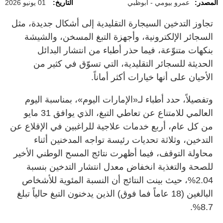
المصدر:
عمرو بيومي - أبوظبي
التاريخ:
01 يونيو 2026
تجاوز التدخين السيجارة التقليدية إلى أشكال جديدة، مثل
السجائر الإلكترونية، وأجهزة التبغ المسخن، والشيشة
بنكهات متنوّعة، فيما حذر أطباء من انتشار البدائل
الحديثة للسجائر التقليدية، التي تسوّق في كثير من
الأحيان على أنها خيارات أكثر أماناً.
وتفصيلاً، حدد أطباء لـ«الإمارات اليوم»، بمناسبة اليوم
العالمي للامتناع عن تعاطي التبغ، الذي يوافق 31 مايو
من كل عام، أربع خدمات علاجية للراغبين في الإقلاع عن
التدخين، وثلاثة تحديات رئيسة تواجه المدخنين أثناء
محاولة التوقف، فيما أظهرت نتائج المسح الوطني الأخير
للصحة والتغذية انخفاض معدل انتشار التدخين بنسبة
2.04%، حيث بينت النتائج أن النسبة المئوية للأشخاص
البالغين (18 عاماً فما فوق) الذين يدخنون التبغ حالياً تبلغ
8.7%.