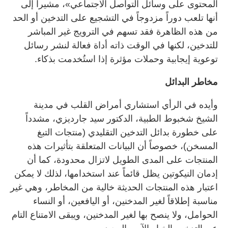
المحتوى على وسائل التواصل الاجتماعي»، مشيراً إلى
أنها تلعب دوراً مزدوجاً في التشجيع على التدخين أو الحد
من هذه الظاهرة فقد تسهم في الترويج غير المباشر
للتدخين، لكنها في الوقت ذاته أداة فعالة لنشر رسائل
توعوية إيجابية وحملات مؤثرة إذا استُخدمت بذكاء.
مخاطر البدائل
وأيده في الرأي استشاري أمراض القلب في مدينة
الشيخ شخبوط الطبية، الدكتور سيد جارديزي، مشدداً
على خطورة بدائل التدخين التقليدي (منتجات التبغ
المسخن)، خصوصاً أن البيانات المتعلقة بتأثيرات هذه
المنتجات على المدى الطويل لاتزال محدودة، كما أن
إدمان النيكوتين يظل قائماً عند استخدامها، لذلك لا يمكن
اعتبار هذه المنتجات الحديثة خالية من المخاطر، وهي غير
مناسبة إطلاقاً لغير المدخنين، أو اليافعين، أو النساء
الحوامل، ولا ينصح بها لغير المدخنين، ويبقى الامتناع التام