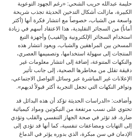
حليمة عبدالله حريب الشحي: «رغم الجهود التوعوية
الكبيرة، مازالت أشكال التدخين الحديثة تجذب شريحة
واسعة من الشباب، خصوصاً مع انتشار فكرة أنها (أكثر
أماناً) من السجائر التقليدية، هذا الاعتقاد أسهم في زيادة
استخدام السجائر الإلكترونية و(الفيب) وأجهزة التبغ
المسخن بين المراهقين والشباب، ويعود انتشار هذه
المنتجات إلى سهولة استخدامها، وتصميمها العصري،
والنكهات المتنوعة، إضافة إلى انتشار معلومات غير
دقيقة تقلل من مخاطرها الصحية، إلى جانب تأثير
الإعلانات غير المباشرة عبر وسائل التواصل الاجتماعي،
وتوافر النكهات التي تجعل التجربة أكثر قبولاً لديهم».
وأضافت: «الدراسات الحديثة تؤكد أن هذه البدائل قد
تحتوي على نسب مرتفعة من النيكوتين ومواد كيميائية
ضارة، قد تؤثر في صحة الجهاز التنفسي والقلب وتؤدي
إلى التهابات ومضاعفات تنفسية، كما أنها قد تؤدي إلى
الإدمان في سن مبكرة، الذي بدوره يؤثر في الدماغ