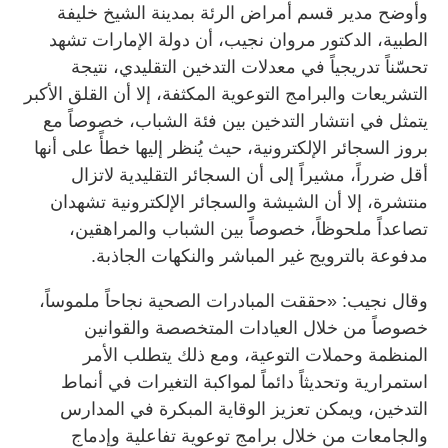
وأوضح مدير قسم أمراض الرئة بمدينة الشيخ خليفة
الطبية، الدكتور مروان نجيب، أن دولة الإمارات تشهد
تحسّناً تدريجياً في معدلات التدخين التقليدي، نتيجة
التشريعات والبرامج التوعوية المكثفة، إلا أن القلق الأكبر
يتمثل في انتشار التدخين بين فئة الشباب، خصوصاً مع
بروز السجائر الإلكترونية، حيث يُنظر إليها خطأً على أنها
أقل ضرراً، مشيراً إلى أن السجائر التقليدية لاتزال
منتشرة، إلا أن الشيشة والسجائر الإلكترونية تشهدان
تصاعداً ملحوظاً، خصوصاً بين الشباب والمراهقين،
مدفوعة بالترويج غير المباشر والنكهات الجاذبة.
وقال نجيب: «حققت المبادرات الصحية نجاحاً ملموساً،
خصوصاً من خلال العيادات المتخصصة والقوانين
المنظمة وحملات التوعية، ومع ذلك يتطلب الأمر
استمرارية وتحديثاً دائماً لمواكبة التغيرات في أنماط
التدخين، ويمكن تعزيز الوقاية المبكرة في المدارس
والجامعات من خلال برامج توعوية تفاعلية وإدماج