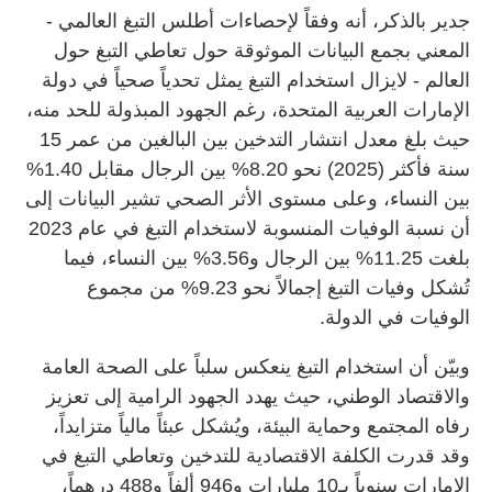
جدير بالذكر، أنه وفقاً لإحصاءات أطلس التبغ العالمي -
المعني بجمع البيانات الموثوقة حول تعاطي التبغ حول
العالم - لايزال استخدام التبغ يمثل تحدياً صحياً في دولة
الإمارات العربية المتحدة، رغم الجهود المبذولة للحد منه،
حيث بلغ معدل انتشار التدخين بين البالغين من عمر 15
سنة فأكثر (2025) نحو 8.20% بين الرجال مقابل 1.40%
بين النساء، وعلى مستوى الأثر الصحي تشير البيانات إلى
أن نسبة الوفيات المنسوبة لاستخدام التبغ في عام 2023
بلغت 11.25% بين الرجال و3.56% بين النساء، فيما
تُشكل وفيات التبغ إجمالاً نحو 9.23% من مجموع
الوفيات في الدولة.
وبيّن أن استخدام التبغ ينعكس سلباً على الصحة العامة
والاقتصاد الوطني، حيث يهدد الجهود الرامية إلى تعزيز
رفاه المجتمع وحماية البيئة، ويُشكل عبئاً مالياً متزايداً،
وقد قدرت الكلفة الاقتصادية للتدخين وتعاطي التبغ في
الإمارات سنوياً بـ10 مليارات و946 ألفاً و488 درهماً،