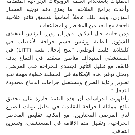
العمليات باستخدام أنظمة الروبوتات الجراحية المتقدمة
وأحدث برامج الملاحة، ما يعزز دقة توجيه المسبار
الليزري. ويُعد ذلك عاملاً أساسياً لتحقيق نتائج علاجية
ناجحة مع الحد من المخاطر والمضاعفات.
ومن جانبه، قال الدكتور فلوريان روزر، الرئيس التنفيذي
للشؤون الطبية ورئيس قسم جراحة الأعصاب في
كليفلاند كلينك أبوظبي: "يتيح إدخال تقنية (LITT) في
المستشفى استهداف مناطق معقدة في الدماغ بدقة
فائقة، مع تقليل التأثير الجسدي للجراحة على المرضى.
ويمثل توفير هذه الإمكانية في المنطقة خطوة مهمة نحو
تطوير رعاية الصرع ومستقبل جراحات الدماغ محدودة
التدخل."
وأظهرت الدراسات أن هذه التقنية قادرة على تحقيق
نتائج مماثلة للجراحة التقليدية في تقليل نوبات الصرع
لدى المرضى المختارين، مع إمكانية تقليص المخاطر
الجراحية، وتقليل مدة الإقامة في المستشفى، وتسريع
التعافي.