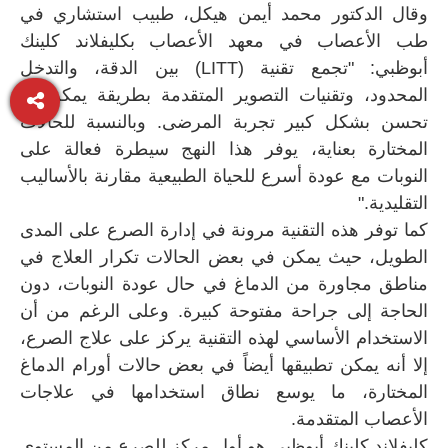
وقال الدكتور محمد أيمن هيكل، طبيب استشاري في
طب الأعصاب في معهد الأعصاب بكليفلاند كلينك
أبوظبي: "تجمع تقنية (LITT) بين الدقة، والتدخل
المحدود، وتقنيات التصوير المتقدمة بطريقة يمكن أن
تحسن بشكل كبير تجربة المرضى. وبالنسبة للحالات
المختارة بعناية، يوفر هذا النهج سيطرة فعالة على
النوبات مع عودة أسرع للحياة الطبيعية مقارنة بالأساليب
التقليدية."
كما توفر هذه التقنية مرونة في إدارة الصرع على المدى
الطويل، حيث يمكن في بعض الحالات تكرار العلاج في
مناطق مجاورة من الدماغ في حال عودة النوبات، دون
الحاجة إلى جراحة مفتوحة كبيرة. وعلى الرغم من أن
الاستخدام الأساسي لهذه التقنية يركز على علاج الصرع،
إلا أنه يمكن تطبيقها أيضاً في بعض حالات أورام الدماغ
المختارة، ما يوسع نطاق استخدامها في علاجات
الأعصاب المتقدمة.
كليفلاند كلينك أبوظبي هو أول مركز للصرع من المستوى