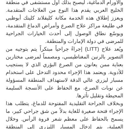
والأورام الدماغية، ليصبح بذلك أول مستشفى في منطقة
الخليج العربي يقدم هذا النوع من العلاجات المتقدمة.
ويعزز إطلاق هذه الخدمة مكانة كليفلاند كلينك أبوظبي
في طليعة مراكز علاج الصرع وأمراض الدماغ المتقدمة،
ويوسّع نطاق الوصول إلى أحدث الخيارات الجراحية
للمرضى في دولة الإمارات والمنطقة.
ويُعد علاج (LITT) إجراءً جراحياً مبتكراً يتم بتوجيه من
التصوير بالرنين المغناطيسي، ومصمماً لمرضى مختارين
بعناية ممن يعانون من الصرع البؤري الذي لا يستجيب
للأدوية. ويعتمد هذا الإجراء محدود التدخل على استخدام
مسبار ليزري عالي الدقة لاستهداف المنطقة المسؤولة
عن نوبات الصرع، مع الحفاظ على الأنسجة السليمة
المحيطة وتقليل تأثرها.
وبخلاف الجراحة التقليدية المفتوحة للدماغ، يتطلب هذا
الإجراء فتحة صغيرة للغاية بدلاً من شق جراحي كبير، ما
يسمح بالحفاظ على معظم شعر فروة الرأس. وخلال
العملية، يتم إدخال المسبار الليزري إلى المنطقة